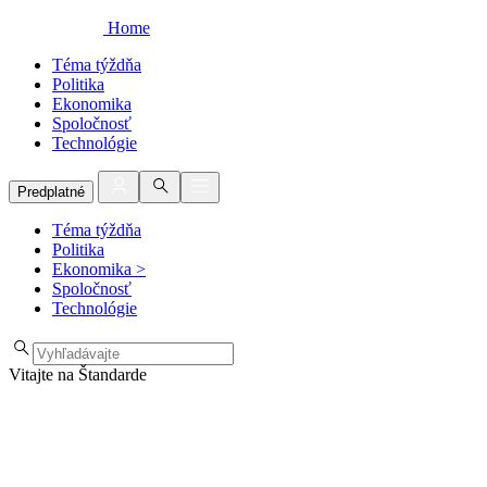
Home
Téma týždňa
Politika
Ekonomika
Spoločnosť
Technológie
Predplatné
Téma týždňa
Politika
Ekonomika
>
Spoločnosť
Technológie
Vitajte na Štandarde