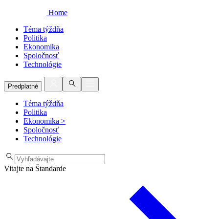
Home
Téma týždňa
Politika
Ekonomika
Spoločnosť
Technológie
Predplatné
Téma týždňa
Politika
Ekonomika
>
Spoločnosť
Technológie
Vitajte na Štandarde