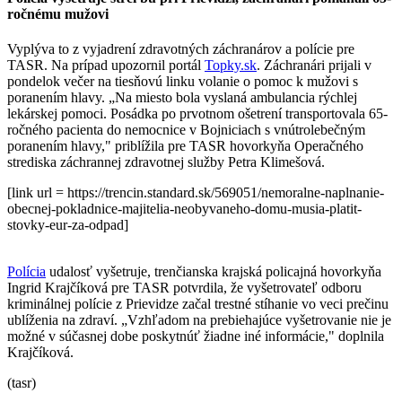
ročnému mužovi
Vyplýva to z vyjadrení zdravotných záchranárov a polície pre
TASR. Na prípad upozornil portál
Topky.sk
. Záchranári prijali v
pondelok večer na tiesňovú linku volanie o pomoc k mužovi s
poranením hlavy. „Na miesto bola vyslaná ambulancia rýchlej
lekárskej pomoci. Posádka po prvotnom ošetrení transportovala 65-
ročného pacienta do nemocnice v Bojniciach s vnútrolebečným
poranením hlavy," priblížila pre TASR hovorkyňa Operačného
strediska záchrannej zdravotnej služby Petra Klimešová.
[link url = https://trencin.standard.sk/569051/nemoralne-naplnanie-
obecnej-pokladnice-majitelia-neobyvaneho-domu-musia-platit-
stovky-eur-za-odpad]
Polícia
udalosť vyšetruje, trenčianska krajská policajná hovorkyňa
Ingrid Krajčíková pre TASR potvrdila, že vyšetrovateľ odboru
kriminálnej polície z Prievidze začal trestné stíhanie vo veci prečinu
ublíženia na zdraví. „Vzhľadom na prebiehajúce vyšetrovanie nie je
možné v súčasnej dobe poskytnúť žiadne iné informácie," doplnila
Krajčíková.
(tasr)