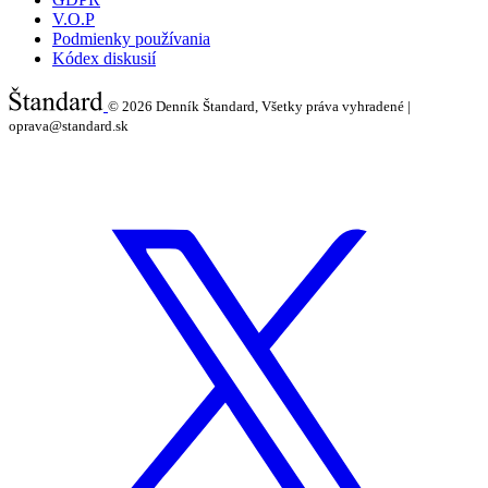
V.O.P
Podmienky používania
Kódex diskusií
© 2026
Denník Štandard, Všetky práva vyhradené |
oprava@standard.sk