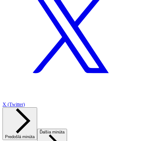
X (Twitter)
Ďalšia minúta
Predošlá minúta