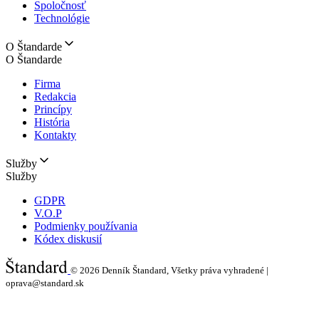
Spoločnosť
Technológie
O Štandarde
O Štandarde
Firma
Redakcia
Princípy
História
Kontakty
Služby
Služby
GDPR
V.O.P
Podmienky používania
Kódex diskusií
© 2026
Denník Štandard, Všetky práva vyhradené |
oprava@standard.sk