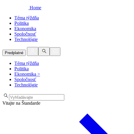
Home
Téma týždňa
Politika
Ekonomika
Spoločnosť
Technológie
Predplatné
Téma týždňa
Politika
Ekonomika
>
Spoločnosť
Technológie
Vitajte na Štandarde