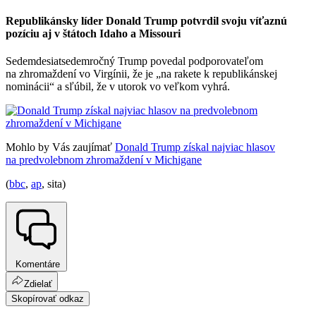
Republikánsky líder Donald Trump potvrdil svoju víťaznú
pozíciu aj v štátoch Idaho a Missouri
Sedemdesiatsedemročný Trump povedal podporovateľom
na zhromaždení vo Virgínii, že je „na rakete k republikánskej
nominácii“ a sľúbil, že v utorok vo veľkom vyhrá.
Mohlo by Vás zaujímať
Donald Trump získal najviac hlasov
na predvolebnom zhromaždení v Michigane
(
bbc
,
ap
, sita)
Komentáre
Zdielať
Skopírovať odkaz