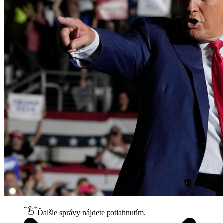
Ďalšie správy nájdete potiahnutím.