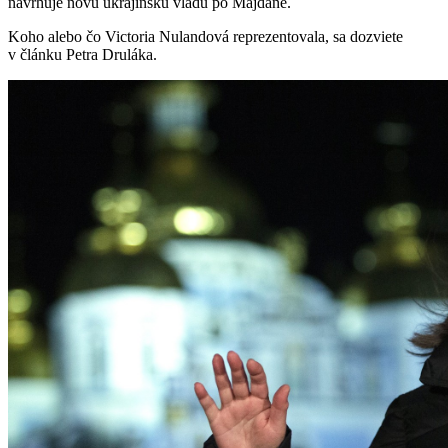
navrhuje novú ukrajinskú vládu po Majdane.
Koho alebo čo Victoria Nulandová reprezentovala, sa dozviete
v článku Petra Druláka.