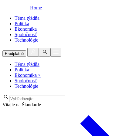
Home
Téma týždňa
Politika
Ekonomika
Spoločnosť
Technológie
Predplatné
Téma týždňa
Politika
Ekonomika
>
Spoločnosť
Technológie
Vitajte na Štandarde