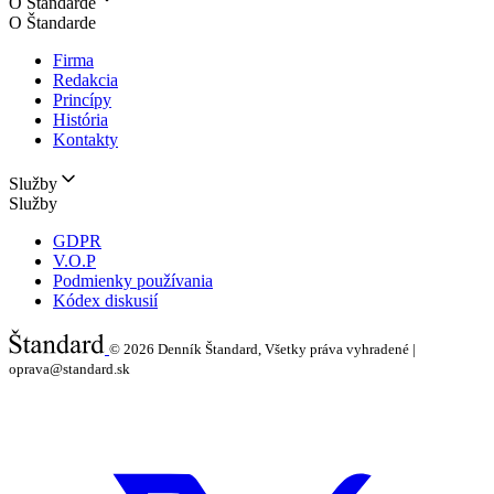
O Štandarde
O Štandarde
Firma
Redakcia
Princípy
História
Kontakty
Služby
Služby
GDPR
V.O.P
Podmienky používania
Kódex diskusií
© 2026
Denník Štandard, Všetky práva vyhradené |
oprava@standard.sk