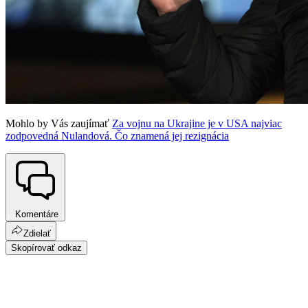
Mohlo by Vás zaujímať
Za vojnu na Ukrajine je v USA najviac
zodpovedná Nulandová. Čo znamená jej rezignácia
Komentáre
Zdielať
Skopírovať odkaz