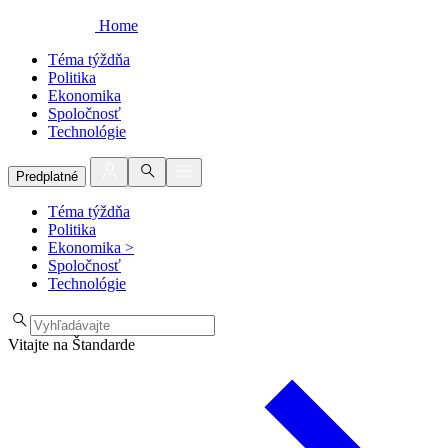
Home
Téma týždňa
Politika
Ekonomika
Spoločnosť
Technológie
Predplatné
Téma týždňa
Politika
Ekonomika
>
Spoločnosť
Technológie
Vitajte na Štandarde