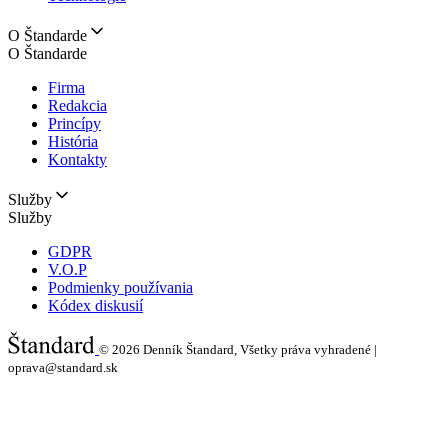
O Štandarde
O Štandarde
Firma
Redakcia
Princípy
História
Kontakty
Služby
Služby
GDPR
V.O.P
Podmienky používania
Kódex diskusií
© 2026
Denník Štandard, Všetky práva vyhradené |
oprava@standard.sk