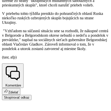
územie zo strany "ukrajinských militantných sabotážnych a
prieskumných skupín", ktoré chceli narušiť priebeh volieb.
V priebehu tohto týždňa preniklo do pohraničných oblastí Ruska
niekoľko ruských ozbrojených skupín bojujúcich na strane
Ukrajiny.
"Vzhľadom na súčasnú situáciu sme sa rozhodli, že nákupné centrá
v Belgorode a Belgorodskom okrese nebudú o nedeľu a pondelok v
prevádzke," napísal na sociálnych sieťach gubernátor Belgorodskej
oblasti Viačeslav Gladkov. Zároveň informoval o tom, že v
pondelok a utorok zostanú zatvorené aj miestne školy.
(tasr, afp)
Komentáre
Zdielať
Skopírovať odkaz