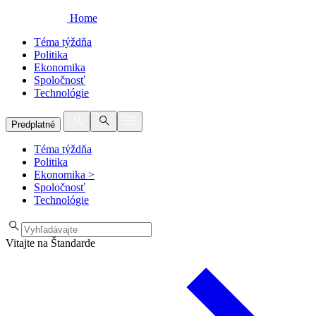
Home
Téma týždňa
Politika
Ekonomika
Spoločnosť
Technológie
Predplatné
Téma týždňa
Politika
Ekonomika
>
Spoločnosť
Technológie
Vitajte na Štandarde