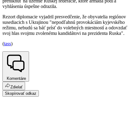
preniknúť na územie Ruskej federácie, ktoré armáda podľa
vyhlásenia úspešne odrazila.
Rezort diplomacie vyjadril presvedčenie, že obyvatelia regiónov
susediacich s Ukrajinou "nepodľahnú provokáciám kyjevského
režimu, nebudú sa báť prísť do volebných miestností a odovzdať
svoj hlas svojmu zvolenému kandidátovi na prezidenta Ruska".
(
tass
)
Komentáre
Zdielať
Skopírovať odkaz