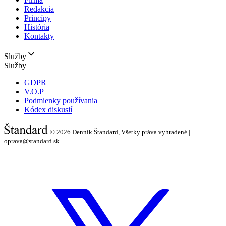
Redakcia
Princípy
História
Kontakty
Služby
Služby
GDPR
V.O.P
Podmienky používania
Kódex diskusií
© 2026
Denník Štandard, Všetky práva vyhradené |
oprava@standard.sk