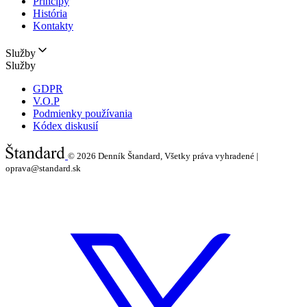
Princípy
História
Kontakty
Služby
Služby
GDPR
V.O.P
Podmienky používania
Kódex diskusií
© 2026
Denník Štandard, Všetky práva vyhradené |
oprava@standard.sk