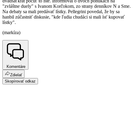
dvadsaťkrát počuť to isté. Informoval o dvoch ponukách na
"zvláštne duely" s Ivanom Korčokom, zo strany denníkov N a Sme.
Na debaty sa mali predávať lístky. Pellegrini povedal, že by sa
hanbil zúčastniť diskusie, "kde ľudia chudáci si mali ísť kupovať
lístky".
(markíza)
Komentáre
Zdielať
Skopírovať odkaz