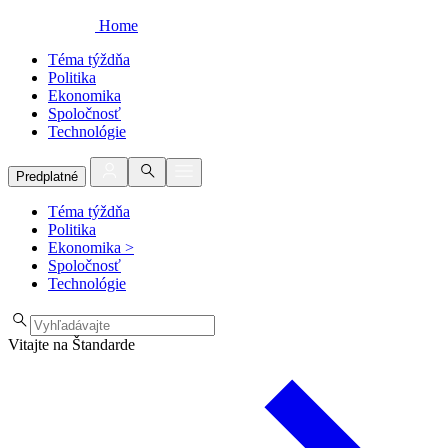
Home
Téma týždňa
Politika
Ekonomika
Spoločnosť
Technológie
Predplatné
Téma týždňa
Politika
Ekonomika
>
Spoločnosť
Technológie
Vitajte na Štandarde