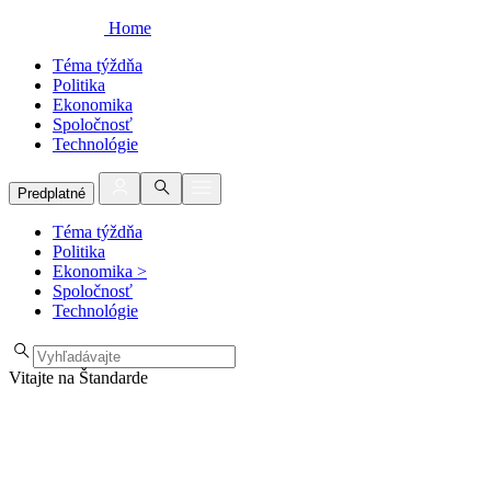
Home
Téma týždňa
Politika
Ekonomika
Spoločnosť
Technológie
Predplatné
Téma týždňa
Politika
Ekonomika
>
Spoločnosť
Technológie
Vitajte na Štandarde