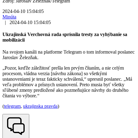
Zdroj: Jaroslav Železňak/Telegram
2024-04-10 15:04:05
Minúta
|
2024-04-10 15:04:05
Ukrajinská Verchovná rada sprísnila tresty za vyhýbanie sa
mobilizácii
Na svojom kanáli na platforme Telegram o tom informoval poslanec
Jaroslav Železňak.
„Pozor, keďže záležitosť prešla len prvým čítaním, a nie celým
procesom, vládna verzia [návrhu zákona] so všetkými
ustanoveniami je teraz fakticky schválená,“ upresnil poslanec. „Má
veľa problémov a prísnych ustanovení. Preto musia byť všetky
sľúbené zmeny predložené ako pozmeňujúce návrhy do druhého
čítania vo výbore.“
(
telegram
,
ukrajinska pravda
)