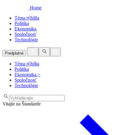
Home
Téma týždňa
Politika
Ekonomika
Spoločnosť
Technológie
Predplatné
Téma týždňa
Politika
Ekonomika
>
Spoločnosť
Technológie
Vitajte na Štandarde