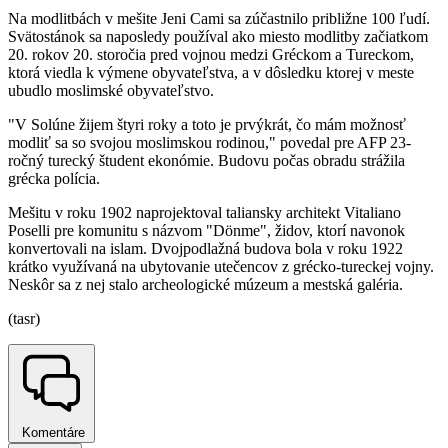
Na modlitbách v mešite Jeni Cami sa zúčastnilo približne 100 ľudí.
Svätostánok sa naposledy používal ako miesto modlitby začiatkom
20. rokov 20. storočia pred vojnou medzi Gréckom a Tureckom,
ktorá viedla k výmene obyvateľstva, a v dôsledku ktorej v meste
ubudlo moslimské obyvateľstvo.
"V Solúne žijem štyri roky a toto je prvýkrát, čo mám možnosť
modliť sa so svojou moslimskou rodinou," povedal pre AFP 23-
ročný turecký študent ekonómie. Budovu počas obradu strážila
grécka polícia.
Mešitu v roku 1902 naprojektoval taliansky architekt Vitaliano
Poselli pre komunitu s názvom "Dönme", židov, ktorí navonok
konvertovali na islam. Dvojpodlažná budova bola v roku 1922
krátko využívaná na ubytovanie utečencov z grécko-tureckej vojny.
Neskôr sa z nej stalo archeologické múzeum a mestská galéria.
(tasr)
Komentáre