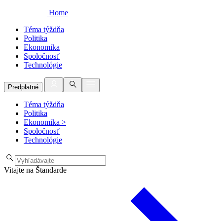
Home
Téma týždňa
Politika
Ekonomika
Spoločnosť
Technológie
Predplatné
Téma týždňa
Politika
Ekonomika
>
Spoločnosť
Technológie
Vitajte na Štandarde