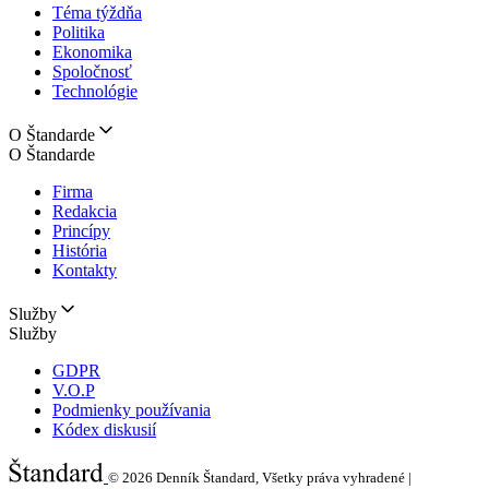
Téma týždňa
Politika
Ekonomika
Spoločnosť
Technológie
O Štandarde
O Štandarde
Firma
Redakcia
Princípy
História
Kontakty
Služby
Služby
GDPR
V.O.P
Podmienky používania
Kódex diskusií
© 2026
Denník Štandard, Všetky práva vyhradené |