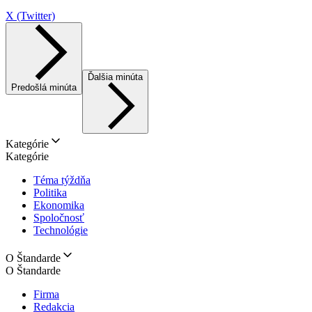
X (Twitter)
Ďalšia minúta
Predošlá minúta
Kategórie
Kategórie
Téma týždňa
Politika
Ekonomika
Spoločnosť
Technológie
O Štandarde
O Štandarde
Firma
Redakcia