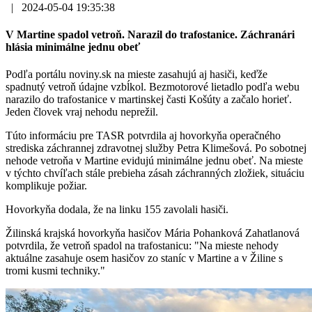
|
2024-05-04 19:35:38
V Martine spadol vetroň. Narazil do trafostanice. Záchranári
hlásia minimálne jednu obeť
Podľa portálu noviny.sk na mieste zasahujú aj hasiči, keďže
spadnutý vetroň údajne vzbĺkol. Bezmotorové lietadlo podľa webu
narazilo do trafostanice v martinskej časti Košúty a začalo horieť.
Jeden človek vraj nehodu neprežil.
Túto informáciu pre TASR potvrdila aj hovorkyňa operačného
strediska záchrannej zdravotnej služby Petra Klimešová. Po sobotnej
nehode vetroňa v Martine evidujú minimálne jednu obeť. Na mieste
v týchto chvíľach stále prebieha zásah záchranných zložiek, situáciu
komplikuje požiar.
Hovorkyňa dodala, že na linku 155 zavolali hasiči.
Žilinská krajská hovorkyňa hasičov Mária Pohanková Zahatlanová
potvrdila, že vetroň spadol na trafostanicu: "Na mieste nehody
aktuálne zasahuje osem hasičov zo staníc v Martine a v Žiline s
tromi kusmi techniky."