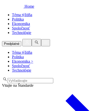
Home
Téma týždňa
Politika
Ekonomika
Spoločnosť
Technológie
Predplatné
Téma týždňa
Politika
Ekonomika
>
Spoločnosť
Technológie
Vitajte na Štandarde