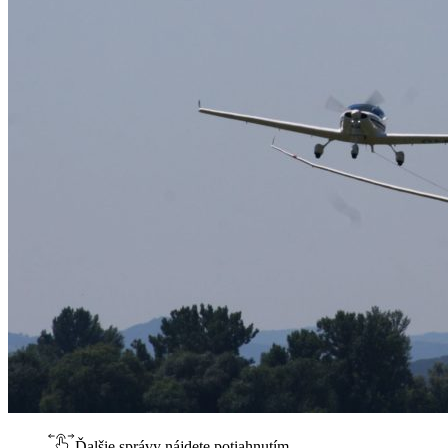
Ďalšie správy nájdete potiahnutím.