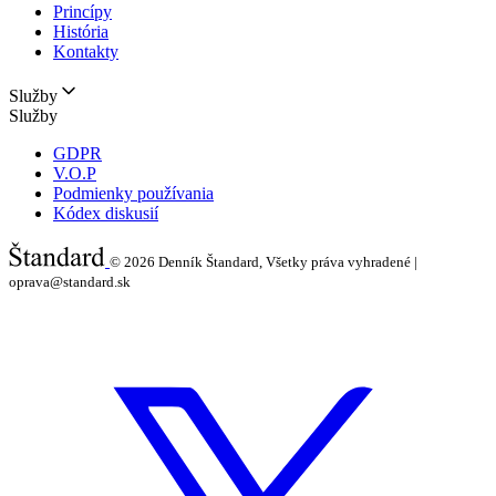
Princípy
História
Kontakty
Služby
Služby
GDPR
V.O.P
Podmienky používania
Kódex diskusií
© 2026
Denník Štandard, Všetky práva vyhradené |
oprava@standard.sk