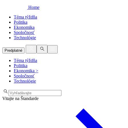
Home
Téma týždňa
Politika
Ekonomika
Spoločnosť
Technológie
Predplatné
Téma týždňa
Politika
Ekonomika
>
Spoločnosť
Technológie
Vitajte na Štandarde