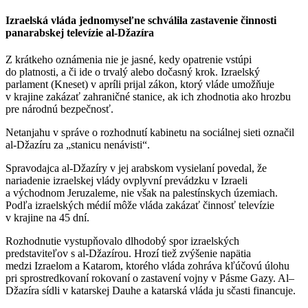
Izraelská vláda jednomyseľne schválila zastavenie činnosti
panarabskej televízie al-Džazíra
Z krátkeho oznámenia nie je jasné, kedy opatrenie vstúpi
do platnosti, a či ide o trvalý alebo dočasný krok. Izraelský
parlament (Kneset) v apríli prijal zákon, ktorý vláde umožňuje
v krajine zakázať zahraničné stanice, ak ich zhodnotia ako hrozbu
pre národnú bezpečnosť.
Netanjahu v správe o rozhodnutí kabinetu na sociálnej sieti označil
al-Džazíru za „stanicu nenávisti“.
Spravodajca al-Džazíry v jej arabskom vysielaní povedal, že
nariadenie izraelskej vlády ovplyvní prevádzku v Izraeli
a východnom Jeruzaleme, nie však na palestínskych územiach.
Podľa izraelských médií môže vláda zakázať činnosť televízie
v krajine na 45 dní.
Rozhodnutie vystupňovalo dlhodobý spor izraelských
predstaviteľov s al-Džazírou. Hrozí tiež zvýšenie napätia
medzi Izraelom a Katarom, ktorého vláda zohráva kľúčovú úlohu
pri sprostredkovaní rokovaní o zastavení vojny v Pásme Gazy. Al–
Džazíra sídli v katarskej Dauhe a katarská vláda ju sčasti financuje.