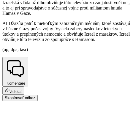
Izraelská vláda už dlho obviňuje túto televíziu zo zaujatosti voči nej,
a to aj pri spravodajstve o súčasnej vojne proti militantom hnutia
Hamas v Gaze.
Al-Džazíra patrí k niekoľkým zahraničným médiám, ktoré zostávajú
v Pásme Gazy počas vojny. Vysiela zábery následkov leteckých
útokov a preplnených nemocníc a obviňuje Izrael z masakrov. Izrael
obviňuje túto televíziu zo spolupráce s Hamasom.
(ap, dpa, tasr)
Komentáre
Zdielať
Skopírovať odkaz