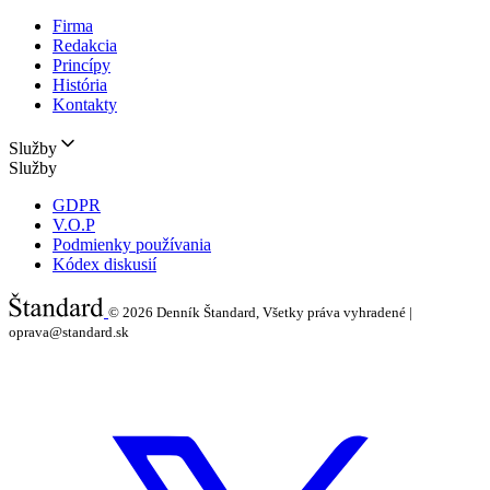
Firma
Redakcia
Princípy
História
Kontakty
Služby
Služby
GDPR
V.O.P
Podmienky používania
Kódex diskusií
© 2026
Denník Štandard, Všetky práva vyhradené |
oprava@standard.sk