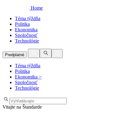
Home
Téma týždňa
Politika
Ekonomika
Spoločnosť
Technológie
Predplatné
Téma týždňa
Politika
Ekonomika
>
Spoločnosť
Technológie
Vitajte na Štandarde