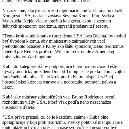
činných v trestnom konaní medzi Kubou a USA.
Na zozname, ktorý musí rezort diplomacie podľa zákona predložiť
Kongresu USA, naďalej zostáva Severná Kórea, Irán, Sýria a
Venezuela. Nejde však o totožnú kategóriu, akou je zoznam
štátnych sponzorov terorizmu, spresnil predstaviteľ rezortu.
"Tento krok administratívy (prezidenta USA Joea Bidena) by mohol
byť úvodom k tomu, aby ministerstvo zahraničných vecí
prehodnotilo označenie Kuby ako štátu sponzorujúceho terorizmus,"
uviedol pre Reuters profesor William LeoGrande z Americkej
univerzity vo Washingtone.
Kubu do kategórie štátov podporujúcich terorizmus zaradil ešte
bývalý americký prezident Donald Trump tesne pre koncom svojho
funkčného obdobia. Tento krok podľa Kuby prispel k vážnej
hospodárskej kríze na ostrove a k nedostatku potravín, paliva a
liekov.
Kubánsky minister zahraničných vecí Bruno Rodríguez ocenil
rozhodnutie vlády USA, ktorá však podľa neho nezachádza
dostatočne ďaleko.
"USA práve priznali to, čo je každému známe - Kuba plne
spolupracuje v boji proti terorizmu. Všetky politické manipulácie s
touto otázkou by mali prestať a naše svojvoľné a nespravodlivé