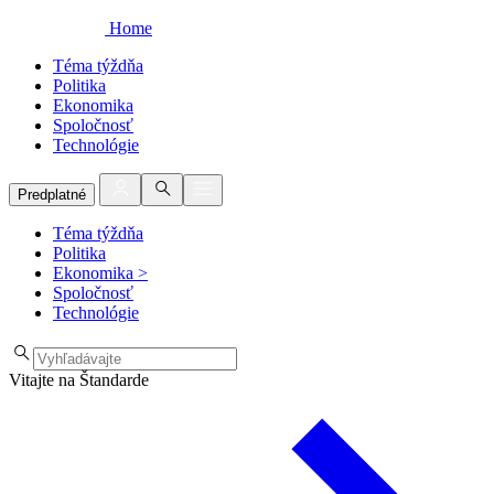
Home
Téma týždňa
Politika
Ekonomika
Spoločnosť
Technológie
Predplatné
Téma týždňa
Politika
Ekonomika
>
Spoločnosť
Technológie
Vitajte na Štandarde