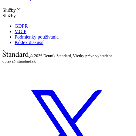
Služby
Služby
GDPR
V.O.P
Podmienky používania
Kódex diskusií
© 2026
Denník Štandard, Všetky práva vyhradené |
oprava@standard.sk