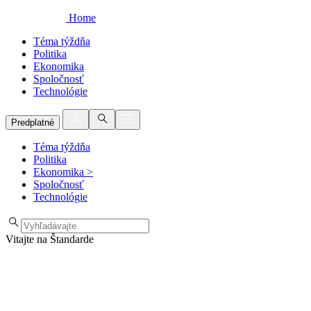
Home
Téma týždňa
Politika
Ekonomika
Spoločnosť
Technológie
Predplatné
Téma týždňa
Politika
Ekonomika
>
Spoločnosť
Technológie
Vitajte na Štandarde