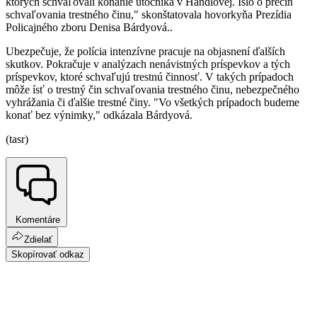
ktorých schvaľovali konanie útočníka v Handlovej. Išlo o prečin
schvaľovania trestného činu," skonštatovala hovorkyňa Prezídia
Policajného zboru Denisa Bárdyová..
Ubezpečuje, že polícia intenzívne pracuje na objasnení ďalších
skutkov. Pokračuje v analýzach nenávistných príspevkov a tých
príspevkov, ktoré schvaľujú trestnú činnosť. V takých prípadoch
môže ísť o trestný čin schvaľovania trestného činu, nebezpečného
vyhrážania či ďalšie trestné činy. "Vo všetkých prípadoch budeme
konať bez výnimky," odkázala Bárdyová.
(tasr)
Komentáre
Zdielať
Skopírovať odkaz