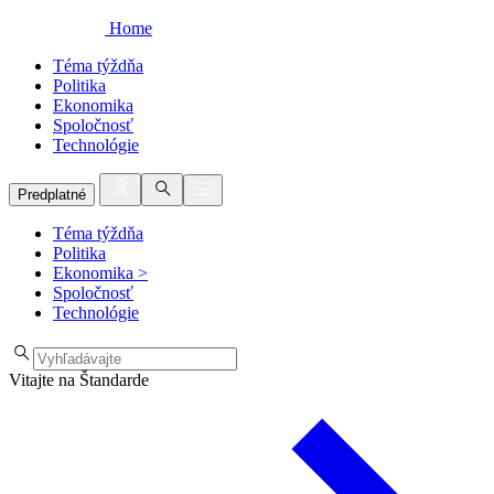
Home
Téma týždňa
Politika
Ekonomika
Spoločnosť
Technológie
Predplatné
Téma týždňa
Politika
Ekonomika
>
Spoločnosť
Technológie
Vitajte na Štandarde