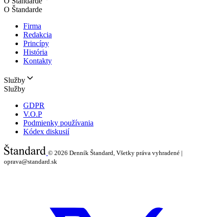
O Štandarde
O Štandarde
Firma
Redakcia
Princípy
História
Kontakty
Služby
Služby
GDPR
V.O.P
Podmienky používania
Kódex diskusií
© 2026
Denník Štandard, Všetky práva vyhradené |
oprava@standard.sk