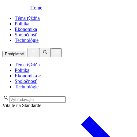
Home
Téma týždňa
Politika
Ekonomika
Spoločnosť
Technológie
Predplatné
Téma týždňa
Politika
Ekonomika
>
Spoločnosť
Technológie
Vitajte na Štandarde