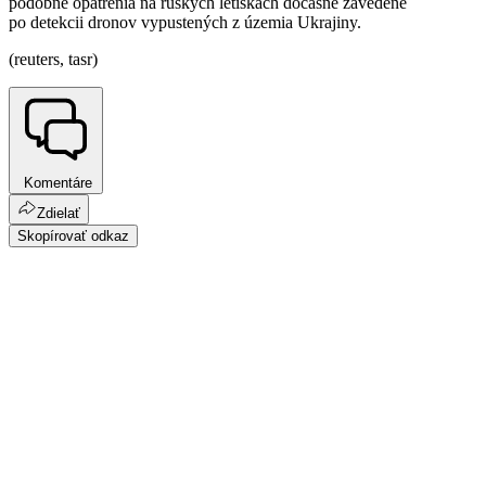
podobné opatrenia na ruských letiskách dočasne zavedené
po detekcii dronov vypustených z územia Ukrajiny.
(reuters, tasr)
Komentáre
Zdielať
Skopírovať odkaz