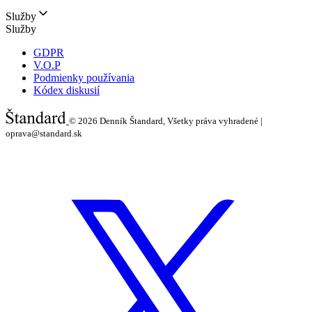
Služby
Služby
GDPR
V.O.P
Podmienky používania
Kódex diskusií
© 2026
Denník Štandard, Všetky práva vyhradené |
oprava@standard.sk