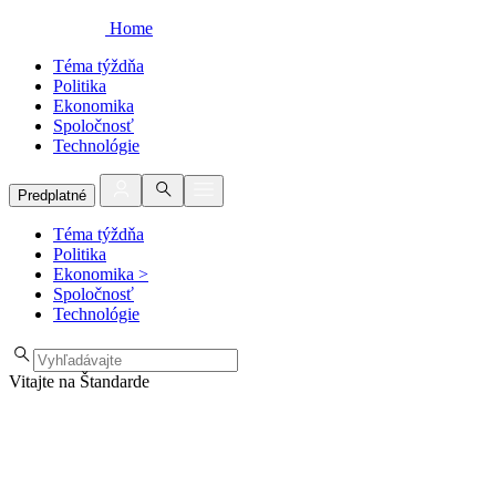
Home
Téma týždňa
Politika
Ekonomika
Spoločnosť
Technológie
Predplatné
Téma týždňa
Politika
Ekonomika
>
Spoločnosť
Technológie
Vitajte na Štandarde