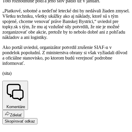
Toto rozhodnutie podľa jeho slov padlo už v januári.
„Piatkové, sobotné a nedeľné letecké dni by nedávali žiaden zmysel.
Všetku techniku, všetky ukážky ako aj náklady, ktoré sú s tým
spojené, chceme venovať práve Banskej Bystrici,“ uviedol pre
topky.sk s tým, že mu aj vzdušné sily potvrdili, že nie je možné
zorganizovať obe akcie, pretože by to nebolo dobré ani z pohľadu
nákladov a ani logistiky.
Ako portál uviedol, organizátor potvrdil zrušenie SIAF-u v
pondelok popoludní. Z ministerstva obrany si však vyžiadali dôvod
a oficiálne stanovisko, po ktorom budú verejnosť podrobne
informovať.
(sita)
Komentáre
Zdielať
Skopírovať odkaz