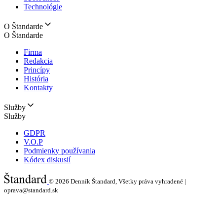
Technológie
O Štandarde
O Štandarde
Firma
Redakcia
Princípy
História
Kontakty
Služby
Služby
GDPR
V.O.P
Podmienky používania
Kódex diskusií
© 2026
Denník Štandard, Všetky práva vyhradené |
oprava@standard.sk