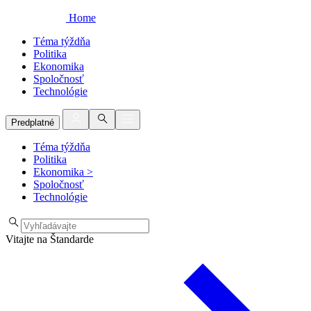
Home
Téma týždňa
Politika
Ekonomika
Spoločnosť
Technológie
Predplatné
Téma týždňa
Politika
Ekonomika
>
Spoločnosť
Technológie
Vitajte na Štandarde