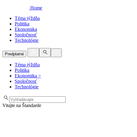
Home
Téma týždňa
Politika
Ekonomika
Spoločnosť
Technológie
Predplatné
Téma týždňa
Politika
Ekonomika
>
Spoločnosť
Technológie
Vitajte na Štandarde