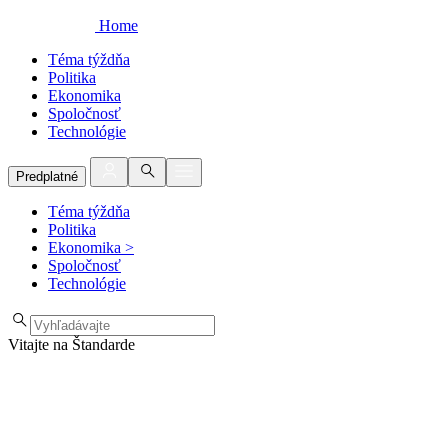
Home
Téma týždňa
Politika
Ekonomika
Spoločnosť
Technológie
Predplatné
Téma týždňa
Politika
Ekonomika
>
Spoločnosť
Technológie
Vitajte na Štandarde