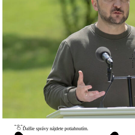
Ďalšie správy nájdete potiahnutím.