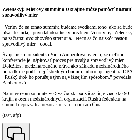
Zelenskyj: Mierový summit o Ukrajine môže pomôcť nastoliť
spravodlivý mier
"Verím, že na tomto summite budeme svedkami toho, ako sa bude
písať história," povedal ukrajinský prezident Volodymyr Zelenskyj
na začiatku dvojdňového stretnutia. "Nech sa čo najskôr nastolí
spravodlivý mier," dodal.
Švajčiarska prezidentka Viola Amherdová uviedla, že cieľom
konferencie je inšpirovať proces pre trvalý a spravodlivý mier.
Dôležitosť medzinárodného práva ako základu medzinárodného
poriadku je podľa nej ústredným bodom, informuje agentúra DPA.
"Ruský útok ho porušuje tým najvážnejším spôsobom," povedala
Amherdová.
Na mierovom summite vo Švajčiarsku sa zúčastňuje viac ako 90
krajín a osem medzinárodných organizácií. Ruskú federáciu na
summit nepozvali a nezúčastní sa na ňom ani Čína.
(tasr, afp)