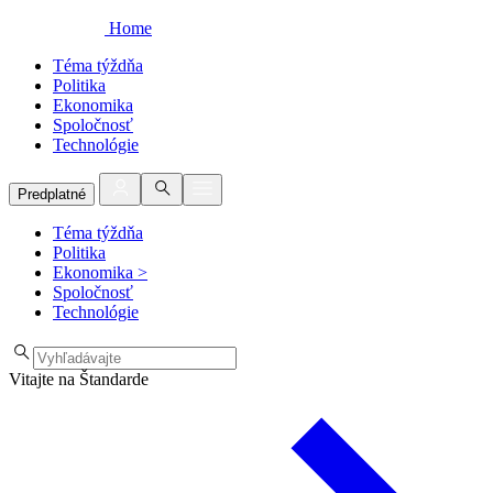
Home
Téma týždňa
Politika
Ekonomika
Spoločnosť
Technológie
Predplatné
Téma týždňa
Politika
Ekonomika
>
Spoločnosť
Technológie
Vitajte na Štandarde