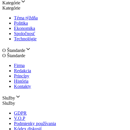
Kategórie
Kategórie
Téma týždňa
Politika
Ekonomika
Spoločnosť
Technológie
O Štandarde
O Štandarde
Firma
Redakcia
Princípy
História
Kontakty
Služby
Služby
GDPR
V.O.P
Podmienky používania
Kódex diskusií