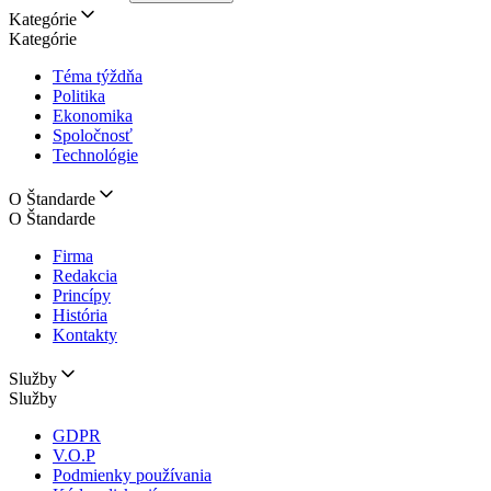
Kategórie
Kategórie
Téma týždňa
Politika
Ekonomika
Spoločnosť
Technológie
O Štandarde
O Štandarde
Firma
Redakcia
Princípy
História
Kontakty
Služby
Služby
GDPR
V.O.P
Podmienky používania