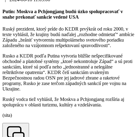
Putin: Moskva a Pchjongjang budú úzko spolupracovať v
snahe prekonať sankcie vedené USA
Ruský prezident, ktorý príde do KĽDR prvýkrát od roku 2000, v
texte vyhlásil, že krajiny budú naďalej „rozhodne odmietať“ ambície
Západu „brániť vytvoreniu multipolárneho svetového poriadku
založeného na vzájomnom rešpektovaní spravodlivosti“.
Rusko a KĽDR podľa Putina vytvoria bližšie nešpecifikované
obchodné a platobné systémy „ktoré nekontroluje Západ“ a sú proti
sankciám, ktoré sú podľa neho „jednostranné a nelegálne
reštriktívne opatrenia“. KĽDR čelí sankciám uvaleným
Bezpečnostnou radou OSN pre jej jadrové zbrane a raketové
programy, Rusko je zase terčom západných sankcií pre vojnu na
Ukrajine.
Ruský vodca tiež vyhlásil, že Moskva a Pchjongjang rozšíria aj
spoluprácu v oblasti turizmu, kultúry a vzdelávania.
(sita)