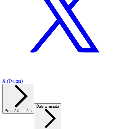
X (Twitter)
Ďalšia minúta
Predošlá minúta