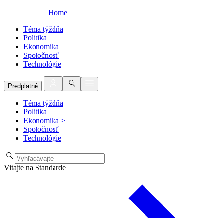
Home
Téma týždňa
Politika
Ekonomika
Spoločnosť
Technológie
Predplatné
Téma týždňa
Politika
Ekonomika
>
Spoločnosť
Technológie
Vitajte na Štandarde