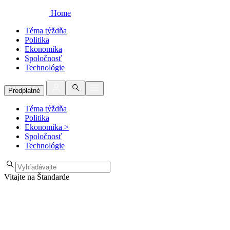
Home
Téma týždňa
Politika
Ekonomika
Spoločnosť
Technológie
Predplatné
Téma týždňa
Politika
Ekonomika
>
Spoločnosť
Technológie
Vitajte na Štandarde