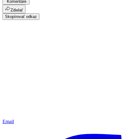
Komentáre
Zdielať
Skopírovať odkaz
Email