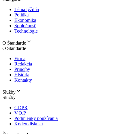
Téma týždňa
Politika
Ekonomika
Spoločnosť
Technológie
O Štandarde
O Štandarde
Firma
Redakcia
Princípy
História
Kontakty
Služby
Služby
GDPR
V.O.P
Podmienky používania
Kódex diskusií