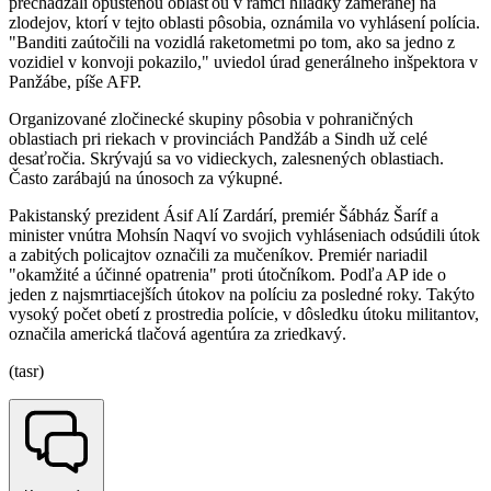
prechádzali opustenou oblasťou v rámci hliadky zameranej na
zlodejov, ktorí v tejto oblasti pôsobia, oznámila vo vyhlásení polícia.
"Banditi zaútočili na vozidlá raketometmi po tom, ako sa jedno z
vozidiel v konvoji pokazilo," uviedol úrad generálneho inšpektora v
Panžábe, píše AFP.
Organizované zločinecké skupiny pôsobia v pohraničných
oblastiach pri riekach v provinciách Pandžáb a Sindh už celé
desaťročia. Skrývajú sa vo vidieckych, zalesnených oblastiach.
Často zarábajú na únosoch za výkupné.
Pakistanský prezident Ásif Alí Zardárí, premiér Šábház Šaríf a
minister vnútra Mohsín Naqví vo svojich vyhláseniach odsúdili útok
a zabitých policajtov označili za mučeníkov. Premiér nariadil
"okamžité a účinné opatrenia" proti útočníkom. Podľa AP ide o
jeden z najsmrtiacejších útokov na políciu za posledné roky. Takýto
vysoký počet obetí z prostredia polície, v dôsledku útoku militantov,
označila americká tlačová agentúra za zriedkavý.
(tasr)