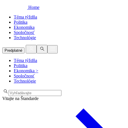
Home
Téma týždňa
Politika
Ekonomika
Spoločnosť
Technológie
Predplatné
Téma týždňa
Politika
Ekonomika
>
Spoločnosť
Technológie
Vitajte na Štandarde