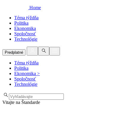
Home
Téma týždňa
Politika
Ekonomika
Spoločnosť
Technológie
Predplatné
Téma týždňa
Politika
Ekonomika
>
Spoločnosť
Technológie
Vitajte na Štandarde