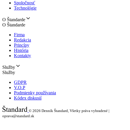
Spoločnosť
Technológie
O Štandarde
O Štandarde
Firma
Redakcia
Princípy
História
Kontakty
Služby
Služby
GDPR
V.O.P
Podmienky používania
Kódex diskusií
© 2026
Denník Štandard, Všetky práva vyhradené |
oprava@standard.sk