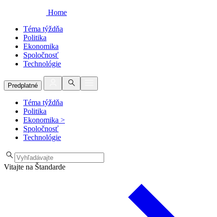
Home
Téma týždňa
Politika
Ekonomika
Spoločnosť
Technológie
Predplatné
Téma týždňa
Politika
Ekonomika
>
Spoločnosť
Technológie
Vitajte na Štandarde