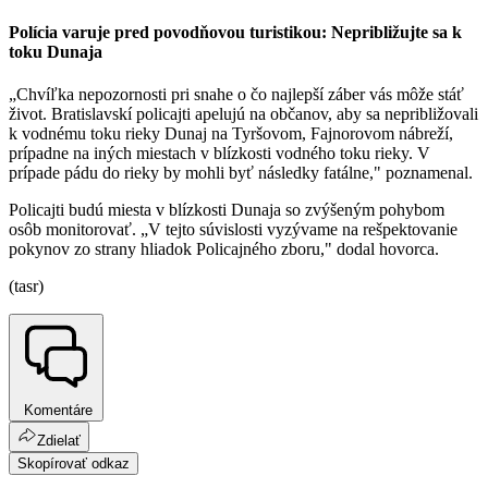
Polícia varuje pred povodňovou turistikou: Nepribližujte sa k
toku Dunaja
„Chvíľka nepozornosti pri snahe o čo najlepší záber vás môže stáť
život. Bratislavskí policajti apelujú na občanov, aby sa nepribližovali
k vodnému toku rieky Dunaj na Tyršovom, Fajnorovom nábreží,
prípadne na iných miestach v blízkosti vodného toku rieky. V
prípade pádu do rieky by mohli byť následky fatálne," poznamenal.
Policajti budú miesta v blízkosti Dunaja so zvýšeným pohybom
osôb monitorovať. „V tejto súvislosti vyzývame na rešpektovanie
pokynov zo strany hliadok Policajného zboru," dodal hovorca.
(tasr)
Komentáre
Zdielať
Skopírovať odkaz