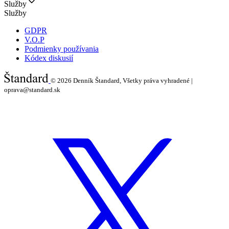
Služby
Služby
GDPR
V.O.P
Podmienky používania
Kódex diskusií
© 2026
Denník Štandard, Všetky práva vyhradené |
oprava@standard.sk