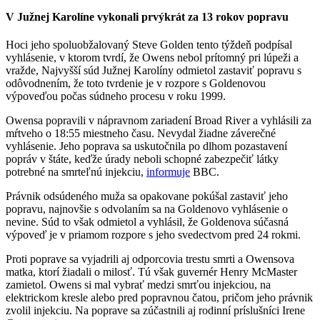
V Južnej Karolíne vykonali prvýkrát za 13 rokov popravu
Hoci jeho spoluobžalovaný Steve Golden tento týždeň podpísal
vyhlásenie, v ktorom tvrdí, že Owens nebol prítomný pri lúpeži a
vražde, Najvyšší súd Južnej Karolíny odmietol zastaviť popravu s
odôvodnením, že toto tvrdenie je v rozpore s Goldenovou
výpoveďou počas súdneho procesu v roku 1999.
Owensa popravili v nápravnom zariadení Broad River a vyhlásili za
mŕtveho o 18:55 miestneho času. Nevydal žiadne záverečné
vyhlásenie. Jeho poprava sa uskutočnila po dlhom pozastavení
popráv v štáte, keďže úrady neboli schopné zabezpečiť látky
potrebné na smrteľnú injekciu,
informuje
BBC.
Právnik odsúdeného muža sa opakovane pokúšal zastaviť jeho
popravu, najnovšie s odvolaním sa na Goldenovo vyhlásenie o
nevine. Súd to však odmietol a vyhlásil, že Goldenova súčasná
výpoveď je v priamom rozpore s jeho svedectvom pred 24 rokmi.
Proti poprave sa vyjadrili aj odporcovia trestu smrti a Owensova
matka, ktorí žiadali o milosť. Tú však guvernér Henry McMaster
zamietol. Owens si mal vybrať medzi smrťou injekciou, na
elektrickom kresle alebo pred popravnou čatou, pričom jeho právnik
zvolil injekciu. Na poprave sa zúčastnili aj rodinní príslušníci Irene