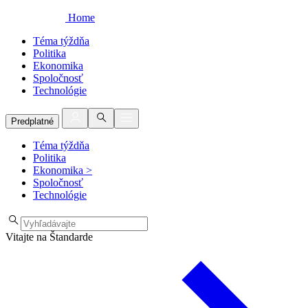
Home
Téma týždňa
Politika
Ekonomika
Spoločnosť
Technológie
Predplatné
Téma týždňa
Politika
Ekonomika
>
Spoločnosť
Technológie
Vitajte na Štandarde