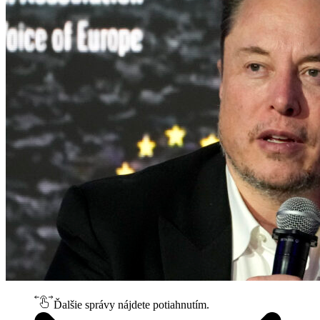
Ďalšie správy nájdete potiahnutím.