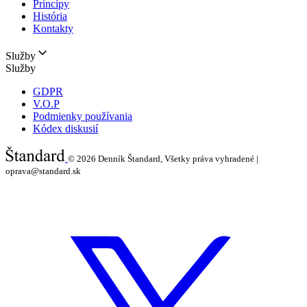
Princípy
História
Kontakty
Služby
Služby
GDPR
V.O.P
Podmienky používania
Kódex diskusií
© 2026
Denník Štandard, Všetky práva vyhradené |
oprava@standard.sk