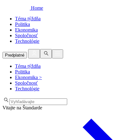
Home
Téma týždňa
Politika
Ekonomika
Spoločnosť
Technológie
Predplatné
Téma týždňa
Politika
Ekonomika
>
Spoločnosť
Technológie
Vitajte na Štandarde