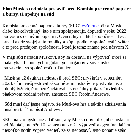
Elon Musk sa odmieta postaviť pred Komisiu pre cenné papiere
a burzy, tá apeluje na súd
Komisia pre cenné papiere a burzy (SEC)
vyšetruje
, či sa Musk
alebo ktokoľvek iný, kto s ním spolupracuje, dopustil v roku 2022
podvodu s cennými papiermi. Generálny riaditeľ spoločnosti Tesla
predal akcie svojej automobilky a kúpil podiel v spoločnosti Twitter,
a to pred predajom spoločnosti, ktorá je teraz známa pod názvom X.
V máji súd nariadil Muskovi, aby sa dostavil na výpoveď, ktorá sa
mala týkať finančných regulačných orgánov v súvislosti s
transakciou so spoločnosťou Twitter.
„Musk sa už dvakrát nedostavil pred SEC: prvýkrát v septembri
2023, čím nerešpektoval zákonné administratívne predvolanie, a
minulý týždeň, čím nerešpektoval jasný súdny príkaz,“ uviedol v
piatkovom podaní právny zástupca SEC Robin Andrews.
„Súd musí dať jasne najavo, že Muskova hra a taktika zdržiavania
musí prestať,“ napísal Andrews.
SEC má v úmysle požiadať súd, aby Muska obvinil z „občianskeho
pohŕdania“, pretože 10. septembra zrušil výpoveď a agentúre dal len
niekoľko hodín vopred vedieť, že sa nedostaví. Jeho konanie stálo