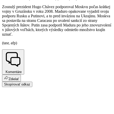
Zosnulý prezident Hugo Chávez podporoval Moskvu počas krátkej
vojny v Gruzínsku v roku 2008. Maduro opakovane vyjadril svoju
podporu Rusku a Putinovi, a to pred inváziou na Ukrajinu. Moskva
sa postavila na stranu Caracasu po uvalení sankcií zo strany
Spojených štátov. Putin zasa podporil Madura po jeho znovuzvolení
v júlových voľbách, ktorých výsledky odmietlo množstvo krajín
uznať.
(tasr, afp)
Komentáre
Zdielať
Skopírovať odkaz