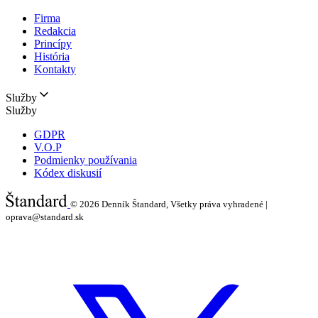
Firma
Redakcia
Princípy
História
Kontakty
Služby
Služby
GDPR
V.O.P
Podmienky používania
Kódex diskusií
© 2026
Denník Štandard, Všetky práva vyhradené |
oprava@standard.sk