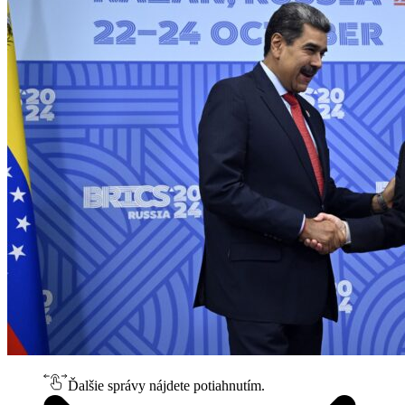
Ďalšie správy nájdete potiahnutím.