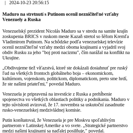
|
2024-10-23 20:56:15
Maduro na stretnutí s Putinom ocenil nezničiteľné vzťahy
Venezuely a Ruska
Venezuelský prezident Nicolás Maduro sa v stredu na samite krajín
zoskupenia BRICS v ruskom meste Kazaň stretol so šéfom Kremľa
Vladimirom Putinom. Na schôdzke podľa venezuelskej televízie
ocenil nezničiteľné vzťahy medzi oboma krajinami a vyjadril svoj
obdiv Rusku za jeho "boj proti nacizmu", čím narážal na konflikt na
Ukrajine.
„Obdivujeme tiež víťazstvá, ktoré ste dokázali dosiahnuť pre ruský
ľud na všetkých frontoch globálneho boja – ekonomickom,
kultúrnom, vojenskom, politickom, diplomatickom, preto sme hrdí,
že ste našimi priateľmi," povedal Maduro.
Venezuela je pripravená na investície z Ruska a prehĺbenie
spojenectva vo všetkých oblastiach politiky a podnikania. Maduro v
tejto súvislosti avizoval, že 17. novembra sa uskutoční zasadnutie
rusko-venezuelskej medzivládnej komisie.
Putin konštatoval, že Venezuela je pre Moskvu spoľahlivým
partnerom v Latinskej Amerike a vo svete. „Strategické partnerstvo
medzi našimi krajinami sa naďalej posilňuje," povedal.