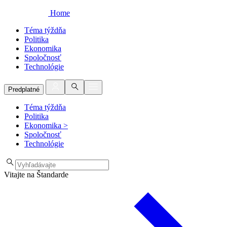
Home
Téma týždňa
Politika
Ekonomika
Spoločnosť
Technológie
Predplatné
Téma týždňa
Politika
Ekonomika
>
Spoločnosť
Technológie
Vitajte na Štandarde