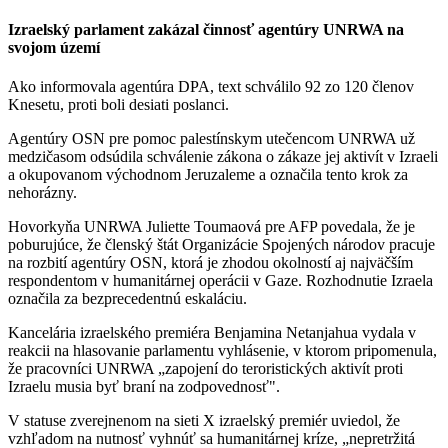
Izraelský parlament zakázal činnosť agentúry UNRWA na
svojom území
Ako informovala agentúra DPA, text schválilo 92 zo 120 členov
Knesetu, proti boli desiati poslanci.
Agentúry OSN pre pomoc palestínskym utečencom UNRWA už
medzičasom odsúdila schválenie zákona o zákaze jej aktivít v Izraeli
a okupovanom východnom Jeruzaleme a označila tento krok za
nehorázny.
Hovorkyňa UNRWA Juliette Toumaová pre AFP povedala, že je
poburujúce, že členský štát Organizácie Spojených národov pracuje
na rozbití agentúry OSN, ktorá je zhodou okolností aj najväčším
respondentom v humanitárnej operácii v Gaze. Rozhodnutie Izraela
označila za bezprecedentnú eskaláciu.
Kancelária izraelského premiéra Benjamina Netanjahua vydala v
reakcii na hlasovanie parlamentu vyhlásenie, v ktorom pripomenula,
že pracovníci UNRWA „zapojení do teroristických aktivít proti
Izraelu musia byť braní na zodpovednosť".
V statuse zverejnenom na sieti X izraelský premiér uviedol, že
vzhľadom na nutnosť vyhnúť sa humanitárnej kríze, „nepretržitá