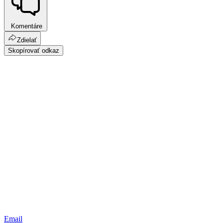
Komentáre
Zdielať
Skopírovať odkaz
Email