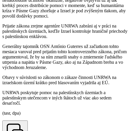
nenadobudne účinnosť okamžite, negatívne ovplyvní už aj tak
krehký proces distribúcie pomoci v momente, keď sa humanitárna
kríza v Pásme Gazy zhoršuje a Izrael je pod zvýšeným tlakom, aby
povolil dodávky pomoci.
Prijatie zákona zrejme agentúre UNRWA zabráni aj v práci na
palestínskych územiach, keďže Izrael kontroluje hraničné priechody
s palestínskou enklávou.
Generálny tajomník OSN António Guterres už začiatkom tohto
mesiaca varoval pred prijatím tohto kontroverzného zákona, pričom
argumentoval, že by sa ním zmarili snahy o zmiernenie ľudského
utrpenia a napätia v Pásme Gazy, ako aj na Západnom brehu a vo
východnom Jeruzaleme.
Obavy v súvislosti so zákonom o zákaze činnosti UNRWA na
izraelskom území krátko pred hlasovaním vyjadrila aj EÚ.
UNRWA poskytuje pomoc na palestínskych územiach a
palestínskym utečencom v iných štátoch už viac ako sedem
desaťročí.
(tasr, dpa)