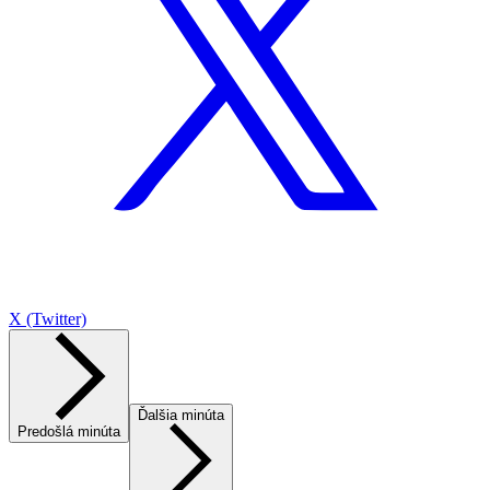
X (Twitter)
Ďalšia minúta
Predošlá minúta