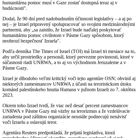
humanitárna pomoc musí v Gaze zostať dostupná teraz aj v
budúcnosti".
Dodal, že 90 dní pred nadobudnutím účinnosti legislatívy – a aj po
nej – je Izrael pripravený spolupracovať so svojimi medzinárodnými
partnermi, aby „sa zaistilo, že Izrael bude naďalej poskytovať
humanitárnu pomoc civilistom v Pásme Gazy spôsobom, ktorý
neohrozí bezpečnosť Izraela".
Podľa denníka The Times of Israel (TOI) má Izrael tri mesiace na to,
aby určil prostriedky a personál, ktorý prevezme povinnosti, ktoré v
súčasnosti riadi UNRWA, a to aj vo východnom Jeruzaleme a v
Pásme Gazy.
Izrael je dlhodobo veľmi kritický voči tejto agentúre OSN; obvinil aj
niektorých zamestnancov UNRWA z účasti na teroristickom útoku
kománd palestínskeho hnutia Hamasu v južnom Izraeli zo 7. októbra
2023.
Okrem toho Izrael tvrdí, že viac než desať percent zamestnancov
UNRWA v Pásme Gazy má väzby na terorizmus a že vzdelávacie
zariadenia pod záštitou organizácie neustále podnecujú nenávisť
voči Izraelu a oslavujú teror.
Agentúra Reuters predpokladá, že prijatá legislatíva, ktorá