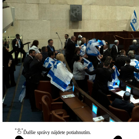
Ďalšie správy nájdete potiahnutím.