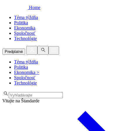
Home
Téma týždňa
Politika
Ekonomika
Spoločnosť
Technológie
Predplatné
Téma týždňa
Politika
Ekonomika
>
Spoločnosť
Technológie
Vitajte na Štandarde