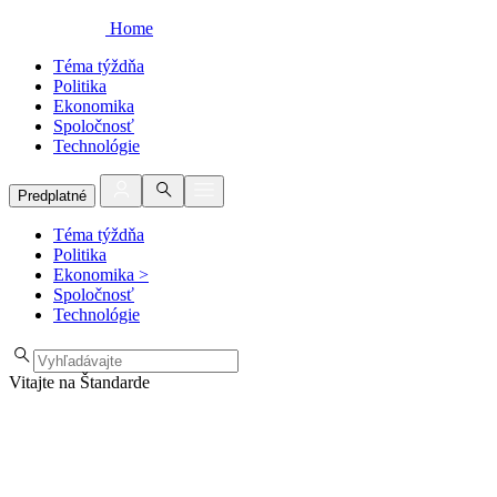
Home
Téma týždňa
Politika
Ekonomika
Spoločnosť
Technológie
Predplatné
Téma týždňa
Politika
Ekonomika
>
Spoločnosť
Technológie
Vitajte na Štandarde