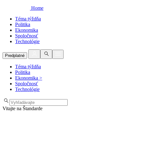
Home
Téma týždňa
Politika
Ekonomika
Spoločnosť
Technológie
Predplatné
Téma týždňa
Politika
Ekonomika
>
Spoločnosť
Technológie
Vitajte na Štandarde