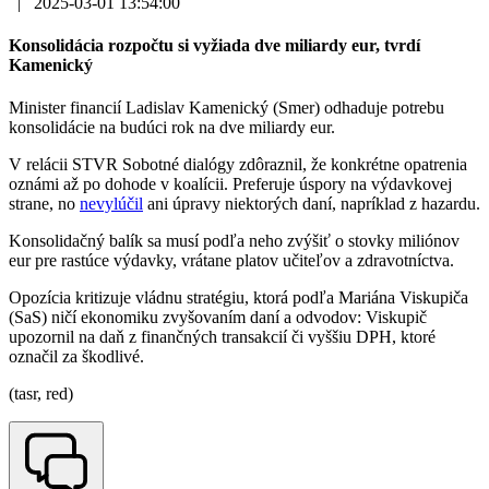
|
2025-03-01 13:54:00
Konsolidácia rozpočtu si vyžiada dve miliardy eur, tvrdí
Kamenický
Minister financií Ladislav Kamenický (Smer) odhaduje potrebu
konsolidácie na budúci rok na dve miliardy eur.
V relácii STVR Sobotné dialógy zdôraznil, že konkrétne opatrenia
oznámi až po dohode v koalícii. Preferuje úspory na výdavkovej
strane, no
nevylúčil
ani úpravy niektorých daní, napríklad z hazardu.
Konsolidačný balík sa musí podľa neho zvýšiť o stovky miliónov
eur pre rastúce výdavky, vrátane platov učiteľov a zdravotníctva.
Opozícia kritizuje vládnu stratégiu, ktorá podľa Mariána Viskupiča
(SaS) ničí ekonomiku zvyšovaním daní a odvodov: Viskupič
upozornil na daň z finančných transakcií či vyššiu DPH, ktoré
označil za škodlivé.
(tasr, red)