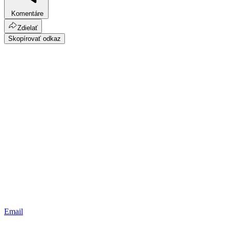
Komentáre
Zdielať
Skopírovať odkaz
Email