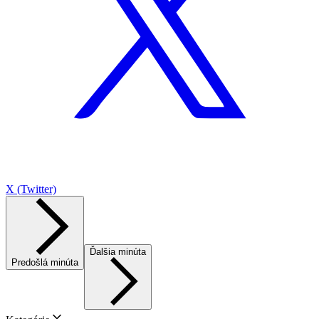
X (Twitter)
Ďalšia minúta
Predošlá minúta