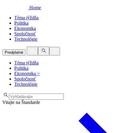
Home
Téma týždňa
Politika
Ekonomika
Spoločnosť
Technológie
Predplatné
Téma týždňa
Politika
Ekonomika
>
Spoločnosť
Technológie
Vitajte na Štandarde