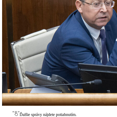
Ďalšie správy nájdete potiahnutím.