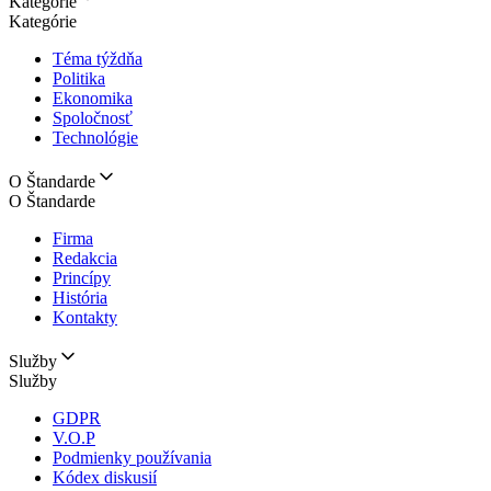
Kategórie
Kategórie
Téma týždňa
Politika
Ekonomika
Spoločnosť
Technológie
O Štandarde
O Štandarde
Firma
Redakcia
Princípy
História
Kontakty
Služby
Služby
GDPR
V.O.P
Podmienky používania
Kódex diskusií