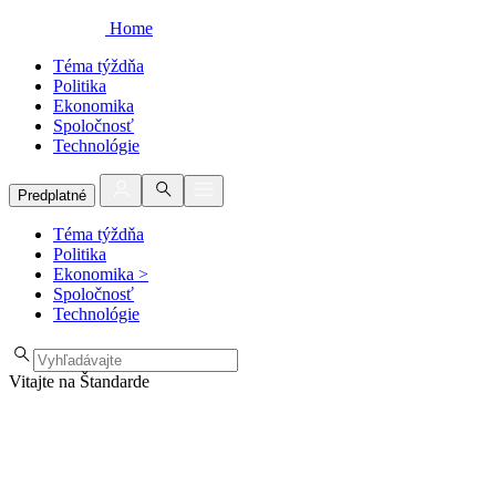
Home
Téma týždňa
Politika
Ekonomika
Spoločnosť
Technológie
Predplatné
Téma týždňa
Politika
Ekonomika
>
Spoločnosť
Technológie
Vitajte na Štandarde