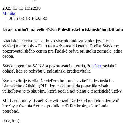
2025-03-13 16:22:30
Minúta
|
2025-03-13 16:22:30
Izrael zaútočil na veliteľstvo Palestínskeho islamského džihádu
Izraelské letectvo zasiahlo vo štvrtok budovu v okrajovej časti
sýrskej metropoly - Damasku - dvoma raketami. Podľa Sýrskeho
pozorovateľského centra pre ľudské práva pri útoku zomrela jedna
osoba.
Sýrska agentúra SANA a pozorovatelia tvrdia, že
nálet
zasiahol
oblasť, kde sa pohybujú palestínski predstavitelia.
Sýrske zdroje tvrdia, že cieľom bol predstaviteľ Palestínskeho
islamského džihádu (PIJ). Izraelská armáda potvrdila zásah
veliteľstva tejto skupiny, ktorá podľa nej plánuje teroristické útoky.
Minister obrany Jisrael Kac zdôraznil, že Izrael nebude tolerovať
hrozby z územia Sýrie a podnikne ďalšie kroky, ak to bude
potrebné.
(tasr, lup)