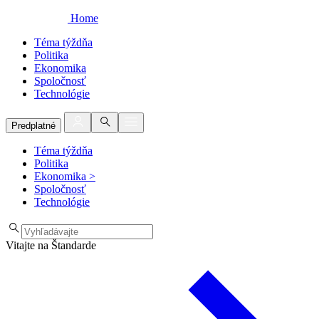
Home
Téma týždňa
Politika
Ekonomika
Spoločnosť
Technológie
Predplatné
Téma týždňa
Politika
Ekonomika
>
Spoločnosť
Technológie
Vitajte na Štandarde