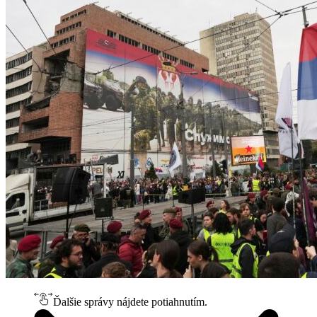
Ďalšie správy nájdete potiahnutím.