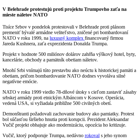
V Belehrade protestujú proti projektu Trumpovho zaťa na
mieste náletov NATO
Tisíce Srbov v pondelok protestovali v Belehrade proti plánom
premeniť bývalé armádne veliteľstvo, zničené pri bombardovaní
NATO v roku 1999, na
luxusný komplex
financovaný firmou
Jareda Kushnera, zaťa exprezidenta Donalda Trumpa.
Projekt v hodnote 500 miliónov dolárov zahŕňa výškový hotel, byty,
kancelárie, obchody a pamätník obetiam náletov.
Mnohí Srbi vnímajú túto prestavbu ako neúctu k historickej pamäti a
obetiam, pričom bombardovanie NATO dodnes vyvoláva silné
negatívne emócie.
NATO v roku 1999 viedlo 78-dňové útoky s cieľom zastaviť zásahy
srbskej armády proti etnickým Albáncom v Kosove. Operácia,
vedená USA, si vyžiadala približne 500 civilných obetí.
Demonštranti požadovali zachovanie budovy ako pamiatky. Protest
bol súčasťou širšieho hnutia proti korupcii. Prezident Aleksandar
Vučič projekt obhajuje ako modernizáciu, opozícia ho kritizuje.
Vučič, ktorý podporuje Trumpa, nedávno
rokoval
s jeho synom