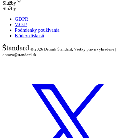
Služby
Služby
GDPR
V.O.P
Podmienky používania
Kódex diskusií
© 2026
Denník Štandard, Všetky práva vyhradené |
oprava@standard.sk