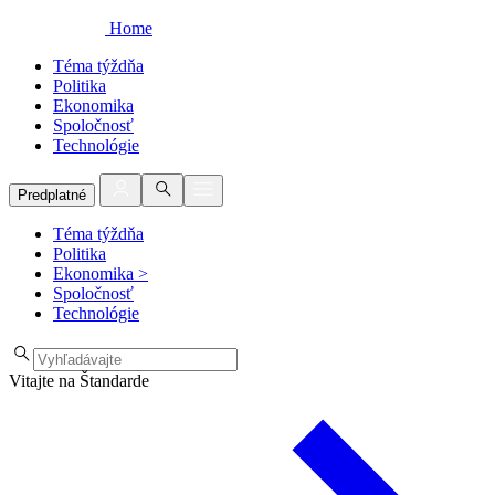
Home
Téma týždňa
Politika
Ekonomika
Spoločnosť
Technológie
Predplatné
Téma týždňa
Politika
Ekonomika
>
Spoločnosť
Technológie
Vitajte na Štandarde