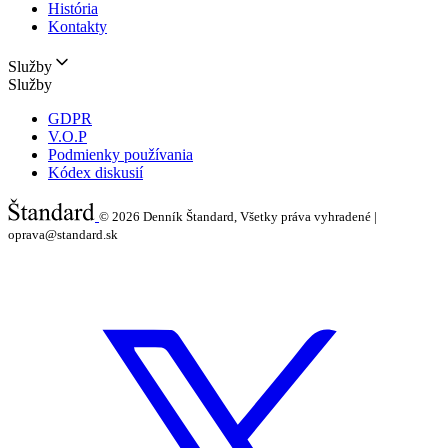
História
Kontakty
Služby
Služby
GDPR
V.O.P
Podmienky používania
Kódex diskusií
© 2026
Denník Štandard, Všetky práva vyhradené |
oprava@standard.sk