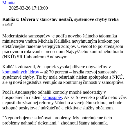
Minúta
|
2025-03-26 17:13:00
Kaliňák: Dôvera v starostov nestačí, systémové chyby treba
riešiť
Modernizácia samosprávy je podľa nového štátneho tajomníka
ministerstva vnútra Michala Kaliňáka nevyhnutným krokom pre
efektívnejšie riadenie verejných zdrojov. Uviedol to po stredajšom
pracovnom rokovaní s predsedom Najvyššieho kontrolného úradu
(NKÚ) SR Ľubomírom Andrassym.
Kaliňák zdôraznil, že napriek vysokej dôvere obyvateľov v
komunálnych lídrov
– až 70 percent – brzdia rozvoj samospráv
systémové chyby. Tie by mala odstrániť nielen spolupráca s NKÚ,
ale aj nová legislatíva venujúc sa kontrolnej činnosti v samospráve.
Podľa Andrassyho odhalili kontroly mnohé nedostatky v
hospodárení a riadení
samospráv
. Ak sa Slovensko podľa neho včas
nepustí do zásadnej reformy štátneho a verejného sektora, nebude
schopné poskytovať udržateľné a efektívne služby občanom.
"Nepotrebujeme skloňovať problémy. My potrebujeme tieto
problémy nahradiť riešeniami," zhodnotil štátny tajomník.