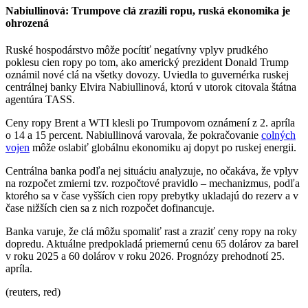
Nabiullinová: Trumpove clá zrazili ropu, ruská ekonomika je
ohrozená
Ruské hospodárstvo môže pocítiť negatívny vplyv prudkého
poklesu cien ropy po tom, ako americký prezident Donald Trump
oznámil nové clá na všetky dovozy. Uviedla to guvernérka ruskej
centrálnej banky Elvira Nabiullinová, ktorú v utorok citovala štátna
agentúra TASS.
Ceny ropy Brent a WTI klesli po Trumpovom oznámení z 2. apríla
o 14 a 15 percent. Nabiullinová varovala, že pokračovanie
colných
vojen
môže oslabiť globálnu ekonomiku aj dopyt po ruskej energii.
Centrálna banka podľa nej situáciu analyzuje, no očakáva, že vplyv
na rozpočet zmierni tzv. rozpočtové pravidlo – mechanizmus, podľa
ktorého sa v čase vyšších cien ropy prebytky ukladajú do rezerv a v
čase nižších cien sa z nich rozpočet dofinancuje.
Banka varuje, že clá môžu spomaliť rast a zraziť ceny ropy na roky
dopredu. Aktuálne predpokladá priemernú cenu 65 dolárov za barel
v roku 2025 a 60 dolárov v roku 2026. Prognózy prehodnotí 25.
apríla.
(reuters, red)