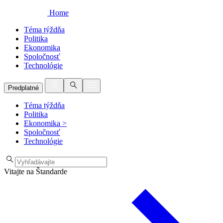
Home
Téma týždňa
Politika
Ekonomika
Spoločnosť
Technológie
Predplatné
Téma týždňa
Politika
Ekonomika
>
Spoločnosť
Technológie
Vitajte na Štandarde