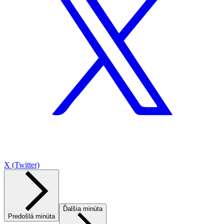
X (Twitter)
Ďalšia minúta
Predošlá minúta