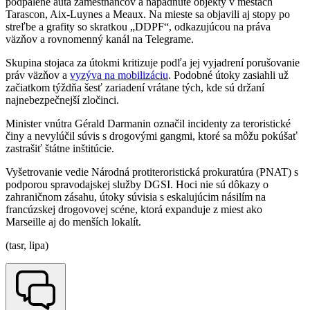
podpálené autá zamestnancov a napadnuté objekty v mestách
Tarascon, Aix-Luynes a Meaux. Na mieste sa objavili aj stopy po
streľbe a grafity so skratkou „DDPF“, odkazujúcou na práva
väzňov a rovnomenný kanál na Telegrame.
Skupina stojaca za útokmi kritizuje podľa jej vyjadrení porušovanie
práv väzňov a
vyzýva na mobilizáciu
. Podobné útoky zasiahli už
začiatkom týždňa šesť zariadení vrátane tých, kde sú držaní
najnebezpečnejší zločinci.
Minister vnútra Gérald Darmanin označil incidenty za teroristické
činy a nevylúčil súvis s drogovými gangmi, ktoré sa môžu pokúšať
zastrašiť štátne inštitúcie.
Vyšetrovanie vedie Národná protiteroristická prokuratúra (PNAT) s
podporou spravodajskej služby DGSI. Hoci nie sú dôkazy o
zahraničnom zásahu, útoky súvisia s eskalujúcim násilím na
francúzskej drogovovej scéne, ktorá expanduje z miest ako
Marseille aj do menších lokalít.
(tasr, lipa)