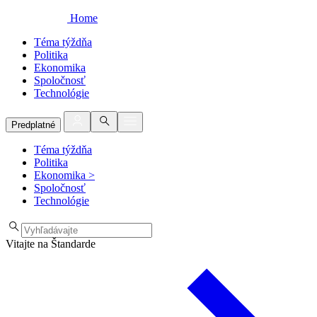
Home
Téma týždňa
Politika
Ekonomika
Spoločnosť
Technológie
Predplatné
Téma týždňa
Politika
Ekonomika
>
Spoločnosť
Technológie
Vitajte na Štandarde