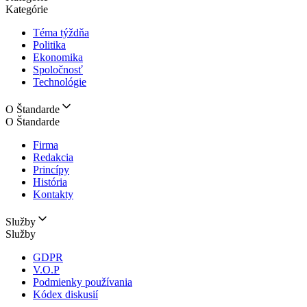
Kategórie
Téma týždňa
Politika
Ekonomika
Spoločnosť
Technológie
O Štandarde
O Štandarde
Firma
Redakcia
Princípy
História
Kontakty
Služby
Služby
GDPR
V.O.P
Podmienky používania
Kódex diskusií