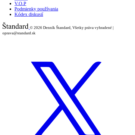
V.O.P
Podmienky používania
Kódex diskusií
© 2026
Denník Štandard, Všetky práva vyhradené |
oprava@standard.sk