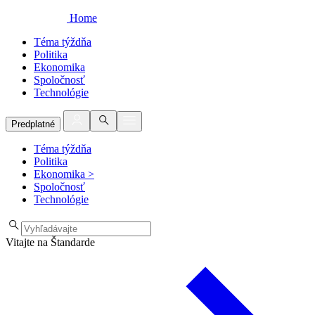
Home
Téma týždňa
Politika
Ekonomika
Spoločnosť
Technológie
Predplatné
Téma týždňa
Politika
Ekonomika
>
Spoločnosť
Technológie
Vitajte na Štandarde