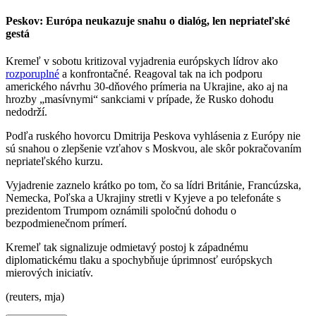
Peskov: Európa neukazuje snahu o dialóg, len nepriateľské
gestá
Kremeľ v sobotu kritizoval vyjadrenia európskych lídrov ako
rozporuplné
a konfrontačné. Reagoval tak na ich podporu
amerického návrhu 30-dňového prímeria na Ukrajine, ako aj na
hrozby „masívnymi“ sankciami v prípade, že Rusko dohodu
nedodrží.
Podľa ruského hovorcu Dmitrija Peskova vyhlásenia z Európy nie
sú snahou o zlepšenie vzťahov s Moskvou, ale skôr pokračovaním
nepriateľského kurzu.
Vyjadrenie zaznelo krátko po tom, čo sa lídri Británie, Francúzska,
Nemecka, Poľska a Ukrajiny stretli v Kyjeve a po telefonáte s
prezidentom Trumpom oznámili spoločnú dohodu o
bezpodmienečnom prímerí.
Kremeľ tak signalizuje odmietavý postoj k západnému
diplomatickému tlaku a spochybňuje úprimnosť európskych
mierových iniciatív.
(reuters, mja)