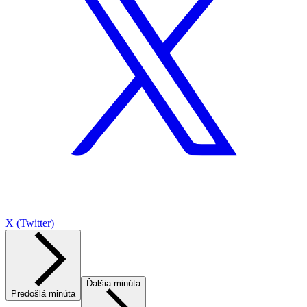
X (Twitter)
Ďalšia minúta
Predošlá minúta