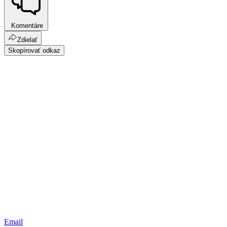
Komentáre
Zdielať
Skopírovať odkaz
Email