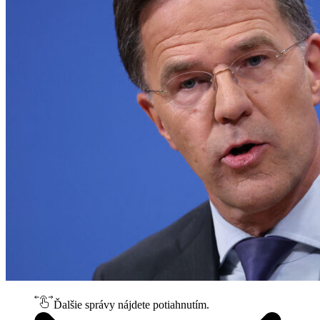
Ďalšie správy nájdete potiahnutím.