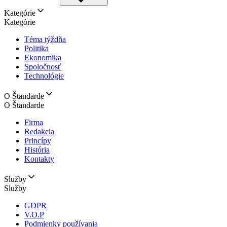
Kategórie
Kategórie
Téma týždňa
Politika
Ekonomika
Spoločnosť
Technológie
O Štandarde
O Štandarde
Firma
Redakcia
Princípy
História
Kontakty
Služby
Služby
GDPR
V.O.P
Podmienky používania