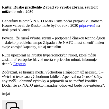
Rutte: Rusko predbehlo Západ vo výrobe zbraní, zaútočiť
môže do roku 2030
Generálny tajomník NATO Mark Rutte počas prejavu v Chatham
House varoval, že Rusko môže byť do roku 2030
pripravené
na
útok proti Aliancii.
Povedal, že ruská výroba zbraní – podporená čínskou technológiou
– ďaleko predbieha tempo Západu a že NATO musí zmeniť nielen
svoje zbrojné kapacity, ale aj mentalitu.
Rutte upozornil na hrozbu hypersonických rakiet, ktoré môžu
zasiahnuť európske hlavné mestá v priebehu minút, informuje
denník
Express
.
Zdôraznil, že hranice medzi východom a západom už neexistujú –
všetci sú teraz „na východnom krídle“. Apeloval na členské štáty,
aby zvýšili obranné výdavky a pripravili sa na možný konflikt.
Dodal, že ak NATO niekto napadne, odpoveď bude „devastujúca“.
(mja)