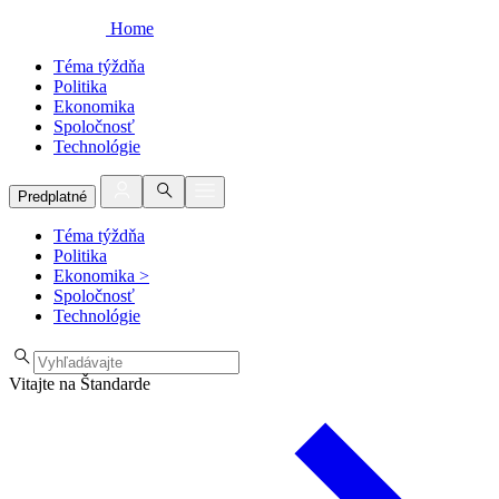
Home
Téma týždňa
Politika
Ekonomika
Spoločnosť
Technológie
Predplatné
Téma týždňa
Politika
Ekonomika
>
Spoločnosť
Technológie
Vitajte na Štandarde