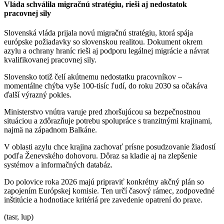
Vláda schválila migračnú stratégiu, rieši aj nedostatok
pracovnej sily
Slovenská vláda prijala novú migračnú stratégiu, ktorá spája
európske požiadavky so slovenskou realitou. Dokument okrem
azylu a ochrany hraníc rieši aj podporu legálnej migrácie a návrat
kvalifikovanej pracovnej sily.
Slovensko totiž čelí akútnemu nedostatku pracovníkov –
momentálne chýba vyše 100-tisíc ľudí, do roku 2030 sa očakáva
ďalší výrazný pokles.
Ministerstvo vnútra varuje pred zhoršujúcou sa bezpečnostnou
situáciou a zdôrazňuje potrebu spolupráce s tranzitnými krajinami,
najmä na západnom Balkáne.
V oblasti azylu chce krajina zachovať prísne posudzovanie žiadostí
podľa Ženevského dohovoru. Dôraz sa kladie aj na zlepšenie
systémov a informačných databáz.
Do polovice roka 2026 majú pripraviť konkrétny akčný plán so
zapojením Európskej komisie. Ten určí časový rámec, zodpovedné
inštitúcie a hodnotiace kritériá pre zavedenie opatrení do praxe.
(tasr, lup)