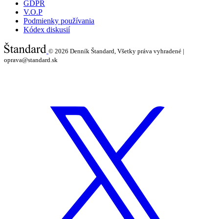
GDPR
V.O.P
Podmienky používania
Kódex diskusií
© 2026
Denník Štandard, Všetky práva vyhradené |
oprava@standard.sk