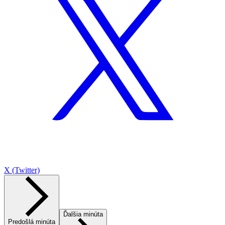
X (Twitter)
Ďalšia minúta
Predošlá minúta