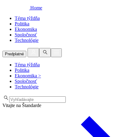
Home
Téma týždňa
Politika
Ekonomika
Spoločnosť
Technológie
Predplatné
Téma týždňa
Politika
Ekonomika
>
Spoločnosť
Technológie
Vitajte na Štandarde