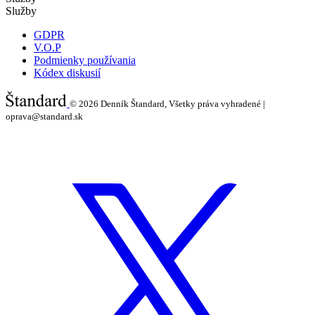
Služby
GDPR
V.O.P
Podmienky používania
Kódex diskusií
© 2026
Denník Štandard, Všetky práva vyhradené |
oprava@standard.sk