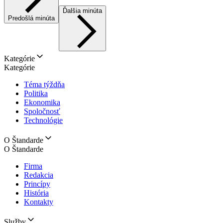
Ďalšia minúta
Predošlá minúta
Kategórie
Kategórie
Téma týždňa
Politika
Ekonomika
Spoločnosť
Technológie
O Štandarde
O Štandarde
Firma
Redakcia
Princípy
História
Kontakty
Služby