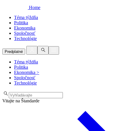
Home
Téma týždňa
Politika
Ekonomika
Spoločnosť
Technológie
Predplatné
Téma týždňa
Politika
Ekonomika
>
Spoločnosť
Technológie
Vitajte na Štandarde