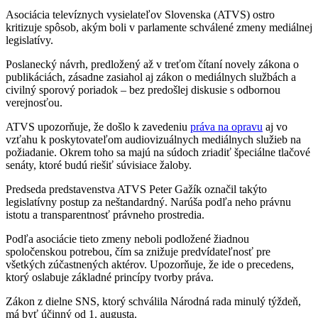
Asociácia televíznych vysielateľov Slovenska (ATVS) ostro
kritizuje spôsob, akým boli v parlamente schválené zmeny mediálnej
legislatívy.
Poslanecký návrh, predložený až v treťom čítaní novely zákona o
publikáciách, zásadne zasiahol aj zákon o mediálnych službách a
civilný sporový poriadok – bez predošlej diskusie s odbornou
verejnosťou.
ATVS upozorňuje, že došlo k zavedeniu
práva na opravu
aj vo
vzťahu k poskytovateľom audiovizuálnych mediálnych služieb na
požiadanie. Okrem toho sa majú na súdoch zriadiť špeciálne tlačové
senáty, ktoré budú riešiť súvisiace žaloby.
Predseda predstavenstva ATVS Peter Gažík označil takýto
legislatívny postup za neštandardný. Narúša podľa neho právnu
istotu a transparentnosť právneho prostredia.
Podľa asociácie tieto zmeny neboli podložené žiadnou
spoločenskou potrebou, čím sa znižuje predvídateľnosť pre
všetkých zúčastnených aktérov. Upozorňuje, že ide o precedens,
ktorý oslabuje základné princípy tvorby práva.
Zákon z dielne SNS, ktorý schválila Národná rada minulý týždeň,
má byť účinný od 1. augusta.