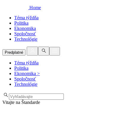
Home
Téma týždňa
Politika
Ekonomika
Spoločnosť
Technológie
Predplatné
Téma týždňa
Politika
Ekonomika
>
Spoločnosť
Technológie
Vitajte na Štandarde