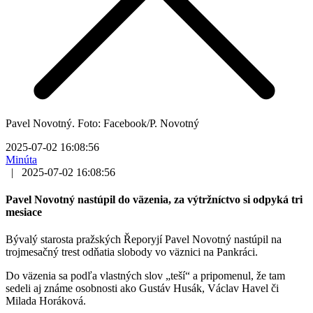
Pavel Novotný. Foto: Facebook/P. Novotný
2025-07-02 16:08:56
Minúta
|
2025-07-02 16:08:56
Pavel Novotný nastúpil do väzenia, za výtržníctvo si odpyká tri
mesiace
Bývalý starosta pražských Řeporyjí Pavel Novotný nastúpil na
trojmesačný trest odňatia slobody vo väznici na Pankráci.
Do väzenia sa podľa vlastných slov „teší“ a pripomenul, že tam
sedeli aj známe osobnosti ako Gustáv Husák, Václav Havel či
Milada Horáková.