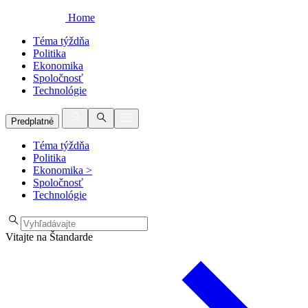
Home
Téma týždňa
Politika
Ekonomika
Spoločnosť
Technológie
Predplatné
Téma týždňa
Politika
Ekonomika
>
Spoločnosť
Technológie
Vitajte na Štandarde