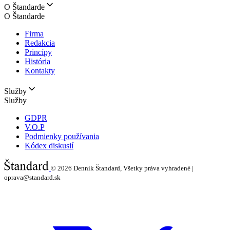
O Štandarde
O Štandarde
Firma
Redakcia
Princípy
História
Kontakty
Služby
Služby
GDPR
V.O.P
Podmienky používania
Kódex diskusií
© 2026
Denník Štandard, Všetky práva vyhradené |
oprava@standard.sk