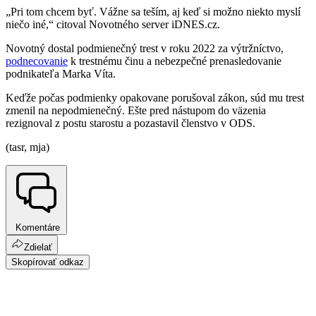
„Pri tom chcem byť. Vážne sa teším, aj keď si možno niekto myslí
niečo iné,“ citoval Novotného server iDNES.cz.
Novotný dostal podmienečný trest v roku 2022 za výtržníctvo,
podnecovanie
k trestnému činu a nebezpečné prenasledovanie
podnikateľa Marka Víta.
Keďže počas podmienky opakovane porušoval zákon, súd mu trest
zmenil na nepodmienečný. Ešte pred nástupom do väzenia
rezignoval z postu starostu a pozastavil členstvo v ODS.
(tasr, mja)
Komentáre
Zdielať
Skopírovať odkaz