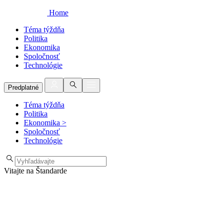
Home
Téma týždňa
Politika
Ekonomika
Spoločnosť
Technológie
Predplatné
Téma týždňa
Politika
Ekonomika
>
Spoločnosť
Technológie
Vitajte na Štandarde