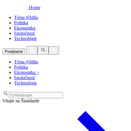
Home
Téma týždňa
Politika
Ekonomika
Spoločnosť
Technológie
Predplatné
Téma týždňa
Politika
Ekonomika
>
Spoločnosť
Technológie
Vitajte na Štandarde