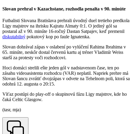
Slovan prehral v Kazachstane, rozhodla penalta v 90. minúte
Futbalisti Slovana Bratislava prehrali úvodný duel tretieho predkola
Ligy majstrov na ihrisku Kajratu Almaty 0:1. O jediný gól sa
postaral až v 90. minúte 16-ročný Dastan Satpajev, keď premenil
diskutabilný
pokutový kop po faule Ignatenka.
Slovan dohrával zápas v oslabení po vylúčení Rahima Ibrahima v
65. minúte, neskôr dostal červenú kartu aj tréner Vladimír Weiss
starší za protesty voči rozhodcovi.
Hoci domáci strelili ešte jeden gól v nadstavenom čase, ten po
zásahu videoasistenta rozhodcu (VAR) neplatil. Napriek prehre má
Slovan šancu zvrátiť dvojzápas v odvete na Tehelnom poli, ktorá sa
odohrá 12. augusta o 20:15.
Víťaz postúpi do play-off o skupinovú fázu Ligy majstrov, kde ho
čaká Celtic Glasgow.
(tasr, mja)