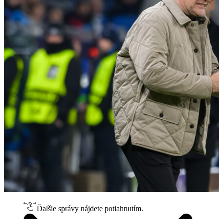
Ďalšie správy nájdete potiahnutím.