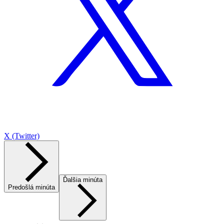
X (Twitter)
Ďalšia minúta
Predošlá minúta