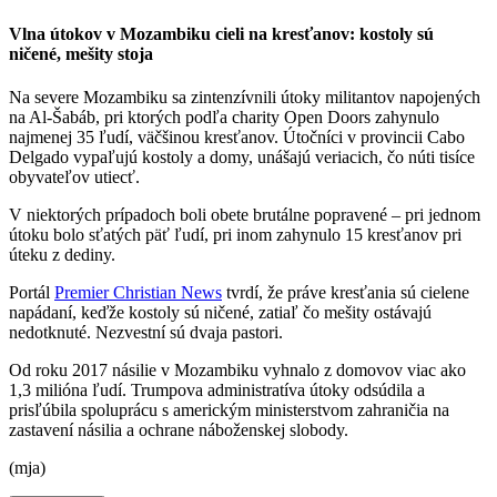
Vlna útokov v Mozambiku cieli na kresťanov: kostoly sú
ničené, mešity stoja
Na severe Mozambiku sa zintenzívnili útoky militantov napojených
na Al-Šabáb, pri ktorých podľa charity Open Doors zahynulo
najmenej 35 ľudí, väčšinou kresťanov. Útočníci v provincii Cabo
Delgado vypaľujú kostoly a domy, unášajú veriacich, čo núti tisíce
obyvateľov utiecť.
V niektorých prípadoch boli obete brutálne popravené – pri jednom
útoku bolo sťatých päť ľudí, pri inom zahynulo 15 kresťanov pri
úteku z dediny.
Portál
Premier Christian News
tvrdí, že práve kresťania sú cielene
napádaní, keďže kostoly sú ničené, zatiaľ čo mešity ostávajú
nedotknuté. Nezvestní sú dvaja pastori.
Od roku 2017 násilie v Mozambiku vyhnalo z domovov viac ako
1,3 milióna ľudí. Trumpova administratíva útoky odsúdila a
prisľúbila spoluprácu s americkým ministerstvom zahraničia na
zastavení násilia a ochrane náboženskej slobody.
(mja)