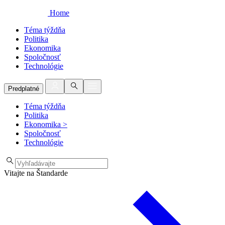
Home
Téma týždňa
Politika
Ekonomika
Spoločnosť
Technológie
Predplatné
Téma týždňa
Politika
Ekonomika
>
Spoločnosť
Technológie
Vitajte na Štandarde