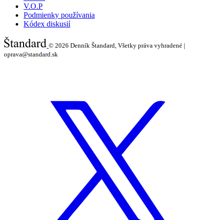
V.O.P
Podmienky používania
Kódex diskusií
© 2026
Denník Štandard, Všetky práva vyhradené |
oprava@standard.sk