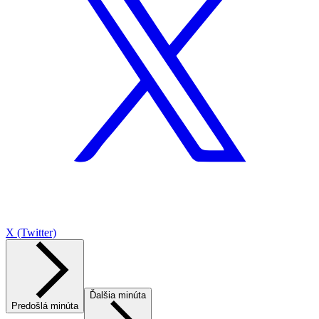
X (Twitter)
Ďalšia minúta
Predošlá minúta