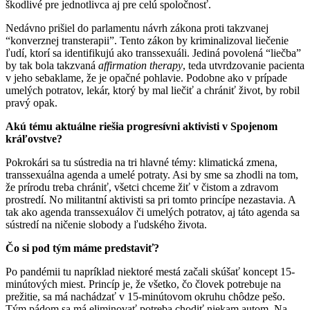
škodlivé pre jednotlivca aj pre celú spoločnosť.
Nedávno prišiel do parlamentu návrh zákona proti takzvanej
“konverznej transterapii”. Tento zákon by kriminalizoval liečenie
ľudí, ktorí sa identifikujú ako transsexuáli. Jediná povolená “liečba”
by tak bola takzvaná
affirmation therapy
, teda utvrdzovanie pacienta
v jeho sebaklame, že je opačné pohlavie. Podobne ako v prípade
umelých potratov, lekár, ktorý by mal liečiť a chrániť život, by robil
pravý opak.
Akú tému aktuálne riešia
progresívni
aktivisti v Spojenom
kráľovstve?
Pokrokári sa tu sústredia na tri hlavné témy: klimatická zmena,
transsexuálna agenda a umelé potraty. Asi by sme sa zhodli na tom,
že prírodu treba chrániť, všetci chceme žiť v čistom a zdravom
prostredí. No militantní aktivisti sa pri tomto princípe nezastavia. A
tak ako agenda transsexuálov či umelých potratov, aj táto agenda sa
sústredí na ničenie slobody a ľudského života.
Čo si pod tým máme predstaviť?
Po pandémii tu napríklad niektoré mestá začali skúšať koncept 15-
minútových miest. Princíp je, že všetko, čo človek potrebuje na
prežitie, sa má nachádzať v 15-minútovom okruhu chôdze pešo.
Tým pádom sa má eliminovať potreba chodiť niekam autom. Na