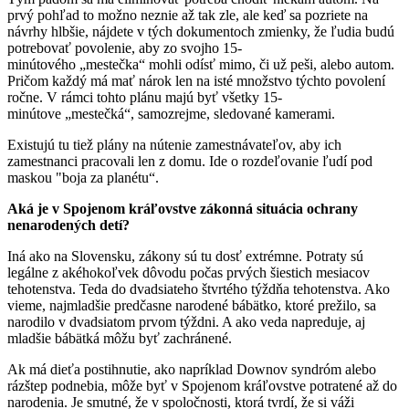
prvý pohľad to možno neznie až tak zle, ale keď sa pozriete na
návrhy hlbšie, nájdete v tých dokumentoch zmienky, že ľudia budú
potrebovať povolenie, aby zo svojho 15-
minútového „mestečka“ mohli odísť mimo, či už peši, alebo autom.
Pričom každý má mať nárok len na isté množstvo týchto povolení
ročne. V rámci tohto plánu majú byť všetky 15-
minútove „mestečká“, samozrejme, sledované kamerami.
Existujú tu tiež plány na nútenie zamestnávateľov, aby ich
zamestnanci pracovali len z domu. Ide o rozdeľovanie ľudí pod
maskou "boja za planétu“.
Aká je v Spojenom kráľovstve zákonná situácia ochrany
nenarodených detí?
Iná ako na Slovensku, zákony sú tu dosť extrémne. Potraty sú
legálne z akéhokoľvek dôvodu počas prvých šiestich mesiacov
tehotenstva. Teda do dvadsiateho štvrtého týždňa tehotenstva. Ako
vieme, najmladšie predčasne narodené bábätko, ktoré prežilo, sa
narodilo v dvadsiatom prvom týždni. A ako veda napreduje, aj
mladšie bábätká môžu byť zachránené.
Ak má dieťa postihnutie, ako napríklad Downov syndróm alebo
rázštep podnebia, môže byť v Spojenom kráľovstve potratené až do
narodenia. Je smutné, že v spoločnosti, ktorá tvrdí, že si váži