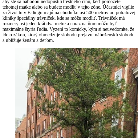
aby ste sa náhodou nedopustili trestného činu, keď pomôžete
tehotnej matke alebo sa budete modliť v tejto zóne. Účastníci vigílie
za život tu v Ealingu majú na chodníku asi 500 metrov od potratovej
kliniky špeciálny trávniček, kde sa môžu modliť. Trávniček má
rozmery asi jeden krát dva metre a naraz na ňom môžu byť
maximálne štyria ľudia. Vyzerá to komicky, kým si neuvedomíte, že
ide o zákon, ktorý obmedzuje slobodu prejavu, náboženskú slobodu
a ubližuje ženám a deťom.