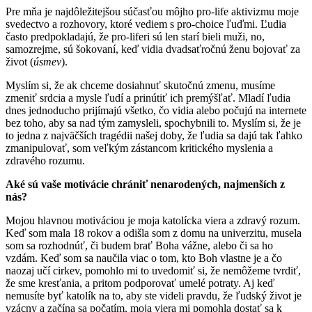
Pre mňa je najdôležitejšou súčasťou môjho pro-life aktivizmu moje
svedectvo a rozhovory, ktoré vediem s pro-choice ľuďmi. Ľudia
často predpokladajú, že pro-liferi sú len starí bieli muži, no,
samozrejme, sú šokovaní, keď vidia dvadsaťročnú ženu bojovať za
život (
úsmev
).
Myslím si, že ak chceme dosiahnuť skutočnú zmenu, musíme
zmeniť srdcia a mysle ľudí a prinútiť ich premýšľať. Mladí ľudia
dnes jednoducho prijímajú všetko, čo vidia alebo počujú na internete
bez toho, aby sa nad tým zamysleli, spochybnili to. Myslím si, že je
to jedna z najväčších tragédii našej doby, že ľudia sa dajú tak ľahko
zmanipulovať, som veľkým zástancom kritického myslenia a
zdravého rozumu.
Aké sú vaše motivácie chrániť nenarodených, najmenších z
nás?
Mojou hlavnou motiváciou je moja katolícka viera a zdravý rozum.
Keď som mala 18 rokov a odišla som z domu na univerzitu, musela
som sa rozhodnúť, či budem brať Boha vážne, alebo či sa ho
vzdám. Keď som sa naučila viac o tom, kto Boh vlastne je a čo
naozaj učí cirkev, pomohlo mi to uvedomiť si, že nemôžeme tvrdiť,
že sme kresťania, a pritom podporovať umelé potraty. Aj keď
nemusíte byť katolík na to, aby ste videli pravdu, že ľudský život je
vzácny a začína sa počatím, moja viera mi pomohla dostať sa k