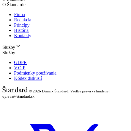
O Štandarde
Firma
Redakcia
Princípy
História
Kontakty
Služby
Služby
GDPR
V.O.P
Podmienky používania
Kódex diskusií
© 2026
Denník Štandard, Všetky práva vyhradené |
oprava@standard.sk