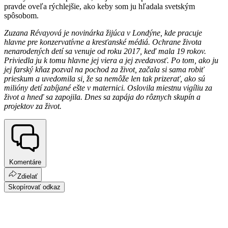
pravde oveľa rýchlejšie, ako keby som ju hľadala svetským
spôsobom.
Zuzana Révayová je novinárka žijúca v Londýne, kde pracuje
hlavne pre konzervatívne a kresťanské médiá. Ochrane života
nenarodených detí sa venuje od roku 2017, keď mala 19 rokov.
Priviedla ju k tomu hlavne jej viera a jej zvedavosť. Po tom, ako ju
jej farský kňaz pozval na pochod za život, začala si sama robiť
prieskum a uvedomila si, že sa nemôže len tak prizerať, ako sú
milióny detí zabíjané ešte v maternici. Oslovila miestnu vigíliu za
život a hneď sa zapojila. Dnes sa zapája do rôznych skupín a
projektov za život.
Komentáre
Zdielať
Skopírovať odkaz