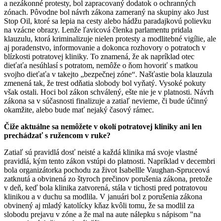
a nezákonné protesty, bol zapracovaný dodatok o ochranných
zónach. Pôvodne bol návrh zákona zameraný na skupiny ako Just
Stop Oil, ktoré sa lepia na cesty alebo hádžu paradajkovú polievku
na vzácne obrazy. Lenže ľavicová členka parlamentu pridala
klauzulu, ktorá kriminalizuje nielen protesty a modlitebné vigílie, ale
aj poradenstvo, informovanie a dokonca rozhovory o potratoch v
blízkosti potratovej kliniky. To znamená, že ak napríklad otec
dieťaťa nesúhlasí s potratom, nemôže o ňom hovoriť s matkou
svojho dieťaťa v takejto „bezpečnej zóne“. Našťastie bola klauzula
zmenená tak, že trest odňatia slobody bol vyňatý. Vysoké pokuty
však ostali. Hoci bol zákon schválený, ešte nie je v platnosti. Návrh
zákona sa v súčasnosti finalizuje a zatiaľ nevieme, či bude účinný
okamžite, alebo bude mať nejaký časový rámec.
Čiže aktuálne sa nemôžete v okolí potratovej kliniky ani len
prechádzať s ružencom v ruke?
Zatiaľ sú pravidlá dosť neisté a každá klinika má svoje vlastné
pravidlá, kým tento zákon vstúpi do platnosti. Napríklad v decembri
bola organizátorka pochodu za život Isabellle Vaughan-Spruceová
zatknutá a obvinená zo štyroch prečinov porušenia zákona, pretože
v deň, keď bola klinika zatvorená, stála v tichosti pred potratovou
klinikou a v duchu sa modlila. V januári bol z porušenia zákona
obvinený aj mladý katolícky kňaz kvôli tomu, že sa modlil za
slobodu prejavu v zóne a že mal na aute nálepku s nápisom "na