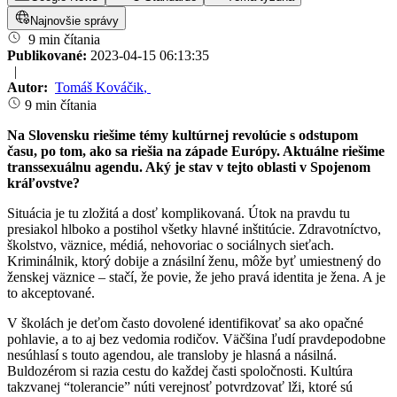
Najnovšie správy
9 min čítania
Publikované:
2023-04-15 06:13:35
|
Autor:
Tomáš Kováčik
,
9 min čítania
Na Slovensku riešime témy kultúrnej revolúcie s odstupom
času, po tom, ako sa riešia na západe Európy. Aktuálne riešime
transsexuálnu agendu. Aký je stav v tejto oblasti v Spojenom
kráľovstve?
Situácia je tu zložitá a dosť komplikovaná. Útok na pravdu tu
presiakol hlboko a postihol všetky hlavné inštitúcie. Zdravotníctvo,
školstvo, väznice, médiá, nehovoriac o sociálnych sieťach.
Kriminálnik, ktorý dobije a znásilní ženu, môže byť umiestnený do
ženskej väznice – stačí, že povie, že jeho pravá identita je žena. A je
to akceptované.
V školách je deťom často dovolené identifikovať sa ako opačné
pohlavie, a to aj bez vedomia rodičov. Väčšina ľudí pravdepodobne
nesúhlasí s touto agendou, ale transloby je hlasná a násilná.
Buldozérom si razia cestu do každej časti spoločnosti. Kultúra
takzvanej “tolerancie” núti verejnosť potvrdzovať lži, ktoré sú