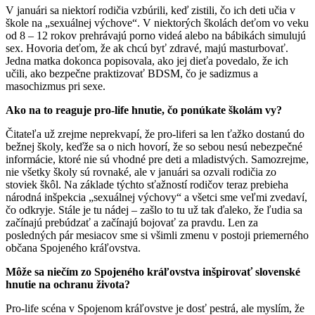
V januári sa niektorí rodičia vzbúrili, keď zistili, čo ich deti učia v
škole na „sexuálnej výchove“. V niektorých školách deťom vo veku
od 8 – 12 rokov prehrávajú porno videá alebo na bábikách simulujú
sex. Hovoria deťom, že ak chcú byť zdravé, majú masturbovať.
Jedna matka dokonca popisovala, ako jej dieťa povedalo, že ich
učili, ako bezpečne praktizovať BDSM, čo je sadizmus a
masochizmus pri sexe.
Ako na to reaguje pro-life hnutie, čo ponúkate školám vy?
Čitateľa už zrejme neprekvapí, že pro-liferi sa len ťažko dostanú do
bežnej školy, keďže sa o nich hovorí, že so sebou nesú nebezpečné
informácie, ktoré nie sú vhodné pre deti a mladistvých. Samozrejme,
nie všetky školy sú rovnaké, ale v januári sa ozvali rodičia zo
stoviek škôl. Na základe týchto sťažností rodičov teraz prebieha
národná inšpekcia „sexuálnej výchovy“ a všetci sme veľmi zvedaví,
čo odkryje. Stále je tu nádej – zašlo to tu už tak ďaleko, že ľudia sa
začínajú prebúdzať a začínajú bojovať za pravdu. Len za
posledných pár mesiacov sme si všimli zmenu v postoji priemerného
občana Spojeného kráľovstva.
Môže sa niečím zo Spojeného kráľovstva inšpirovať slovenské
hnutie na ochranu života?
Pro-life scéna v Spojenom kráľovstve je dosť pestrá, ale myslím, že