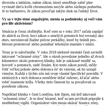
diverzitu a inklúziu, máme zákon, ktorý umožňuje zabiť plne
vyvinuté dieťa kvôli chromozómu navyše alebo rázštepu podnebia.
Je to barbarstvo, že zákon povoľuje takýto útok na ľudský život.
Vy sa v tejto téme angažujete, menia sa podmienky aj voči vám
pro-life aktivistom?
Situácia je čoraz zložitejšia. Keď som sa v roku 2017 začala zapájať
do aktivít za život, hoci zákon o umelých potratoch bol rovnaký ako
dnes, neexistovali žiadne právne prekážky, ktoré by bránili pro-
liferom protestovať alebo pomáhať tehotným mamám v núdzi.
Teraz je to náročnejšie. V roku 2018 niektoré mestské časti zaviedli
takzvané "ochranné zóny". Ide o okruh povedzme jedného až dvoch
kilometrov okolo potratovej kliniky, kde je zakázané modliť sa,
hovoriť o potratoch, radiť ženám. Kto tento zákon poruší, môže
čeliť veľkej pokute alebo dokonca ísť do väzenia, ak ho uznajú
vinným. Každá z týchto zón má svoje vlastné špecifické pravidlá. V
niektorých z nich dokonca nemôžete držať ruženec, kľačať alebo
robiť znamenie kríža. Všetky tieto činnosti by sa považovali za
porušenie zákona.
Napríklad klinika v časti Londýna, kde žijem, má tiež takzvanú
"ochrannú zónu”. Je to dosť bizarné, keď sa tam prvýkrát pripojíte k
modlitebnej vigílii. Organizátori vám musia ukázať hranice zóny,