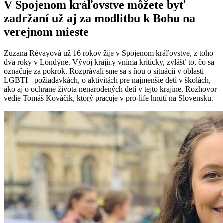
V Spojenom kráľovstve môžete byť
zadržaní už aj za modlitbu k Bohu na
verejnom mieste
Zuzana Révayová už 16 rokov žije v Spojenom kráľovstve, z toho
dva roky v Londýne. Vývoj krajiny vníma kriticky, zvlášť to, čo sa
označuje za pokrok. Rozprávali sme sa s ňou o situácii v oblasti
LGBTI+ požiadavkách, o aktivitách pre najmenšie deti v školách,
ako aj o ochrane života nenarodených detí v tejto krajine. Rozhovor
vedie Tomáš Kováčik, ktorý pracuje v pro-life hnutí na Slovensku.