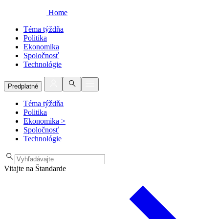
Home
Téma týždňa
Politika
Ekonomika
Spoločnosť
Technológie
Predplatné
Téma týždňa
Politika
Ekonomika
>
Spoločnosť
Technológie
Vitajte na Štandarde