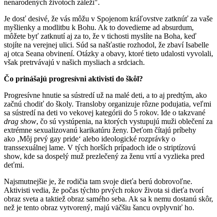
nenarodených životoch záleží".
Je dosť desivé, že vás môžu v Spojenom kráľovstve zatknúť za vaše
myšlienky a modlitbu k Bohu. Ak to dovedieme ad absurdum,
môžete byť zatknutí aj za to, že v tichosti myslíte na Boha, keď
stojíte na verejnej ulici. Súd sa našťastie rozhodol, že zbaví Isabelle
aj otca Seana obvinení. Otázky a obavy, ktoré tieto udalosti vyvolali,
však pretrvávajú v našich mysliach a srdciach.
Čo prinášajú progresívni aktivisti do škôl?
Progresívne hnutie sa sústredí už na malé deti, a to aj predtým, ako
začnú chodiť do školy. Transloby organizuje rôzne podujatia, veľmi
sa sústredí na deti vo vekovej kategórii do 5 rokov. Ide o takzvané
drag show
, čo sú vystúpenia, na ktorých vystupujú muži oblečení za
extrémne sexualizovanú karikatúru ženy. Deťom čítajú príbehy
ako ‚Môj prvý gay pride‘ alebo ideologické rozprávky o
transsexuálnej lame. V tých horších prípadoch ide o striptízovú
show, kde sa dospelý muž prezlečený za ženu vrtí a vyzlieka pred
deťmi.
Najsmutnejšie je, že rodičia tam svoje dieťa berú dobrovoľne.
Aktivisti vedia, že počas týchto prvých rokov života si dieťa tvorí
obraz sveta a taktiež obraz samého seba. Ak sa k nemu dostanú skôr,
než je tento obraz vytvorený, majú väčšiu šancu ovplyvniť ho.