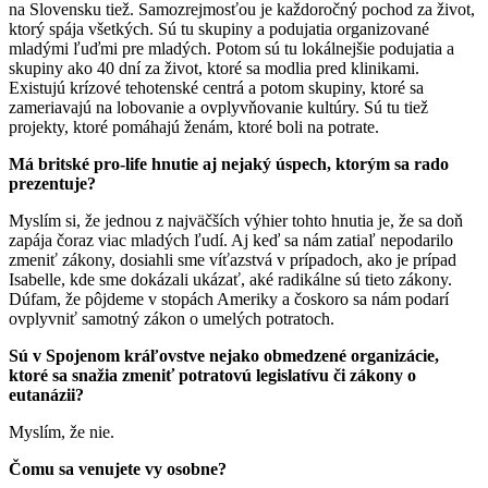
na Slovensku tiež. Samozrejmosťou je každoročný pochod za život,
ktorý spája všetkých. Sú tu skupiny a podujatia organizované
mladými ľuďmi pre mladých. Potom sú tu lokálnejšie podujatia a
skupiny ako 40 dní za život, ktoré sa modlia pred klinikami.
Existujú krízové tehotenské centrá a potom skupiny, ktoré sa
zameriavajú na lobovanie a ovplyvňovanie kultúry. Sú tu tiež
projekty, ktoré pomáhajú ženám, ktoré boli na potrate.
Má britské pro-life hnutie aj nejaký úspech, ktorým sa rado
prezentuje?
Myslím si, že jednou z najväčších výhier tohto hnutia je, že sa doň
zapája čoraz viac mladých ľudí. Aj keď sa nám zatiaľ nepodarilo
zmeniť zákony, dosiahli sme víťazstvá v prípadoch, ako je prípad
Isabelle, kde sme dokázali ukázať, aké radikálne sú tieto zákony.
Dúfam, že pôjdeme v stopách Ameriky a čoskoro sa nám podarí
ovplyvniť samotný zákon o umelých potratoch.
Sú v Spojenom kráľovstve nejako obmedzené organizácie,
ktoré sa snažia zmeniť potratovú legislatívu či zákony o
eutanázii?
Myslím, že nie.
Čomu sa venujete vy osobne?